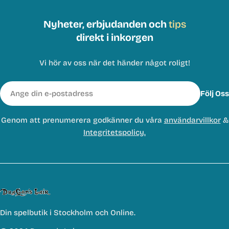
spel. Perfekt för den som vill maximera både speltid och
ordning i sina spelhyllor.
Nyheter, erbjudanden och
tips
Handla online eller besök oss i butik för att hitta den
direkt i inkorgen
bästa förvaringen och inserts för dina brädspel!
Vi hör av oss när det händer något roligt!
E-
Följ Oss
post
Genom att prenumerera godkänner du våra
användarvillkor
&
Integritetspolicy.
Din spelbutik i Stockholm och Online.