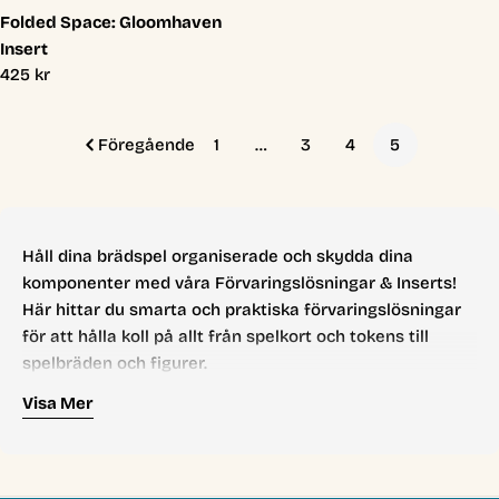
Folded Space: Gloomhaven
Insert
Ordinarie
425 kr
pris
Föregående
1
…
3
4
5
Håll dina brädspel organiserade och skydda dina
komponenter med våra Förvaringslösningar & Inserts!
Här hittar du smarta och praktiska förvaringslösningar
för att hålla koll på allt från spelkort och tokens till
spelbräden och figurer.
Inserts hjälper dig att snabbt och enkelt sätta upp ditt
Visa Mer
spel och hålla ordning på alla små delar. Välj bland
skräddarsydda inserts för specifika brädspel eller
universella förvaringslösningar som passar alla typer av