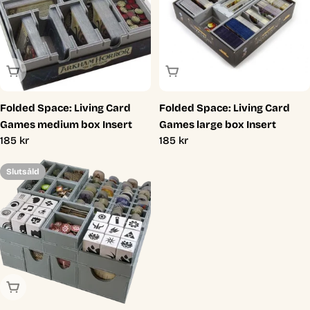
Slutsåld
Slutsåld
Folded Space: Living Card
Folded Space: Living Card
Games medium box Insert
Games large box Insert
Ordinarie
185 kr
Ordinarie
185 kr
pris
pris
Slutsåld
Slutsåld