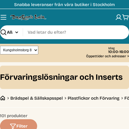
Hoppa
Snabba leveranser från våra butiker i Stockholm
till
innehåll
V
Sök
Idag
10:00-16:00
Öppettider och adresser
>
C
Förvaringslösningar och Inserts
o
l
Brädspel & Sällskapsspel
Plastfickor och Förvaring
Fö
l
e
101 produkter
c
Filter