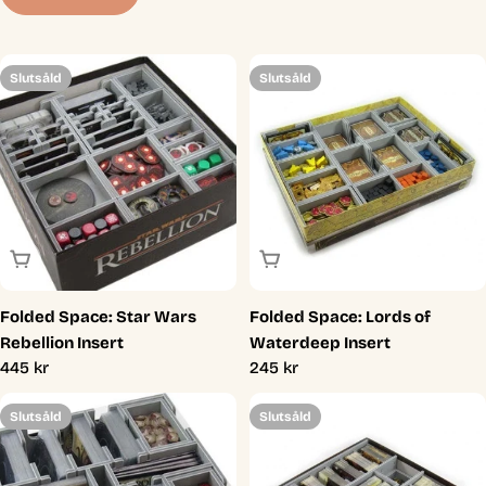
t
i
Slutsåld
Slutsåld
o
n
:
Slutsåld
Slutsåld
Folded Space: Star Wars
Folded Space: Lords of
Rebellion Insert
Waterdeep Insert
Ordinarie
445 kr
Ordinarie
245 kr
pris
pris
Slutsåld
Slutsåld