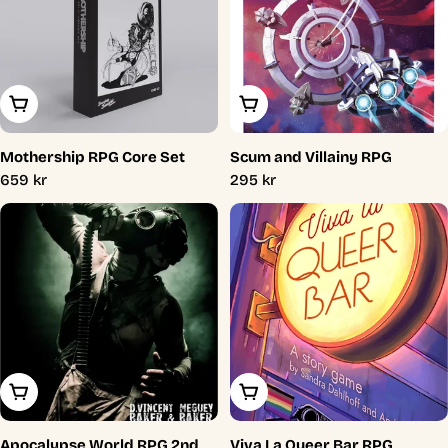
Lägg I Varukorg
Lägg I Varukorg
Mothership RPG Core Set
Scum and Villainy RPG
Ordinarie
659 kr
Ordinarie
295 kr
pris
pris
Lägg I Varukorg
Lägg I Varukorg
Apocalypse World RPG 2nd
Viva La Queer Bar RPG