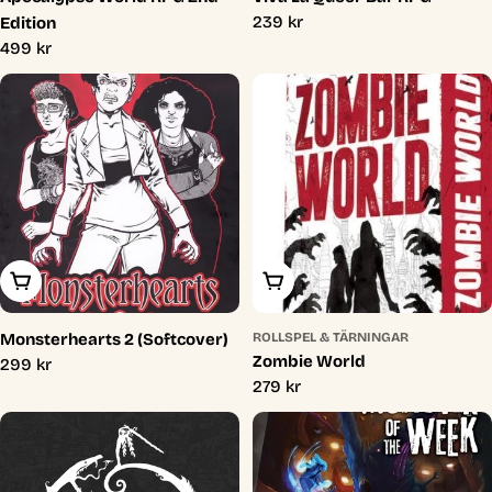
Ordinarie
239 kr
Edition
pris
Ordinarie
499 kr
pris
Lägg I Varukorg
Lägg I Varukorg
Monsterhearts 2 (Softcover)
ROLLSPEL & TÄRNINGAR
Zombie World
Ordinarie
299 kr
Ordinarie
279 kr
pris
pris