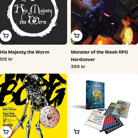
Lägg I Varukorg
Lägg I Varukorg
His Majesty the Worm
Monster of the Week RPG
Ordinarie
515 kr
Hardcover
pris
Ordinarie
399 kr
pris
Lägg I Varukorg
Lägg I Varukorg