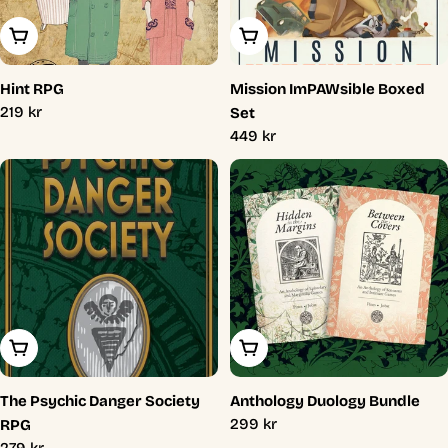
Lägg I Varukorg
Lägg I Varukorg
Hint RPG
Mission ImPAWsible Boxed
Ordinarie
219 kr
Set
pris
Ordinarie
449 kr
pris
Lägg I Varukorg
Lägg I Varukorg
The Psychic Danger Society
Anthology Duology Bundle
Ordinarie
299 kr
RPG
pris