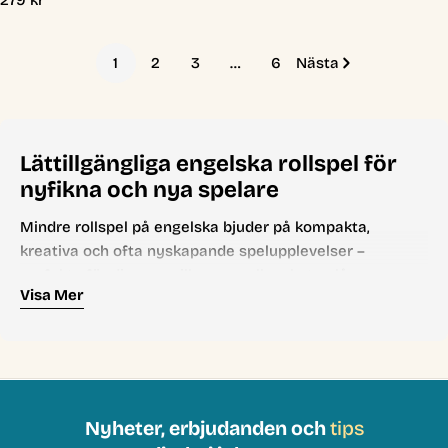
Ordinarie
279 kr
pris
1
2
3
…
6
Nästa
Lättillgängliga engelska rollspel för
nyfikna och nya spelare
Mindre rollspel på engelska bjuder på kompakta,
kreativa och ofta nyskapande spelupplevelser –
perfekta för dig som vill prova rollspel utan långa
Visa Mer
kampanjer eller stora regelböcker. Här hittar du
soloäventyr, indiespel och HBTQ-inkluderande titlar som
fokuserar på känslor, relationer och berättande snarare
än tunga system. Sortimentet på Dragon’s Lair är
handplockat av vårt erfarna team och passar både
nybörjare och nyfikna spelare som vill testa något nytt.
Nyheter, erbjudanden och
tips