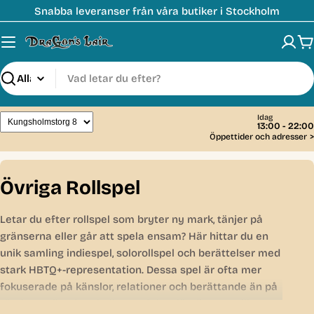
Hoppa
Snabba leveranser från våra butiker i Stockholm
till
innehåll
V
Sök
Idag
13:00 - 22:00
Öppettider och adresser
>
C
Övriga Rollspel
o
Letar du efter rollspel som bryter ny mark, tänjer på
l
gränserna eller går att spela ensam? Här hittar du en
l
unik samling indiespel, solorollspel och berättelser med
stark HBTQ+-representation. Dessa spel är ofta mer
e
fokuserade på känslor, relationer och berättande än på
c
tärningsrullande tabeller, perfekta för dig som vill