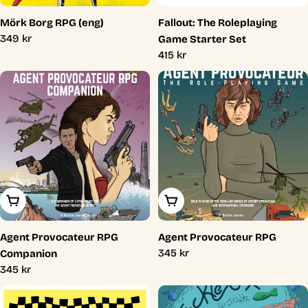
Mörk Borg RPG (eng)
Fallout: The Roleplaying
Ordinarie
349 kr
Game Starter Set
pris
Ordinarie
415 kr
pris
Lägg I Varukorg
Lägg I Varukorg
Agent Provocateur RPG
Agent Provocateur RPG
Ordinarie
345 kr
Companion
pris
Ordinarie
345 kr
pris