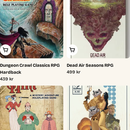
Lägg I Varukorg
Lägg I Varukorg
Dungeon Crawl Classics RPG
Dead Air Seasons RPG
Ordinarie
499 kr
Hardback
pris
Ordinarie
439 kr
pris