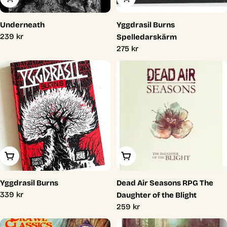
Underneath
Yggdrasil Burns
Ordinarie
239 kr
Spelledarskärm
pris
Ordinarie
275 kr
pris
Lägg I Varukorg
Lägg I Varukorg
Yggdrasil Burns
Dead Air Seasons RPG The
Ordinarie
339 kr
Daughter of the Blight
pris
Ordinarie
259 kr
pris