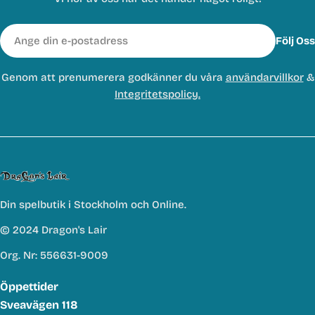
E-
Följ Oss
post
Genom att prenumerera godkänner du våra
användarvillkor
&
Integritetspolicy.
Din spelbutik i Stockholm och Online.
© 2024 Dragon's Lair
Org. Nr: 556631-9009
Öppettider
Sveavägen 118