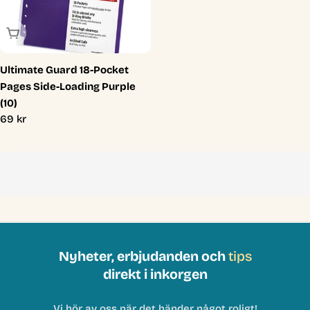
Slutsåld
Ultimate Guard 18-Pocket
Pages Side-Loading Purple
(10)
Ordinarie
69 kr
pris
Nyheter, erbjudanden och
tips
direkt i inkorgen
Vi hör av oss när det händer något roligt!