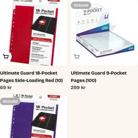
Slutsåld
Lägg I Varukorg
Slutsåld
Ultimate Guard 18-Pocket
Ultimate Guard 9-Pocket
Pages Side-Loading Red (10)
Pages (100)
Ordinarie
69 kr
Ordinarie
299 kr
pris
pris
Slutsåld