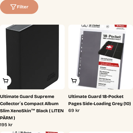
t
Filter
i
o
n
:
Lägg I Varukorg
Lägg I Varukorg
Ultimate Guard Supreme
Ultimate Guard 18-Pocket
Collector´s Compact Album
Pages Side-Loading Grey (10)
Ordinarie
69 kr
Slim XenoSkin™ Black ( LITEN
pris
PÄRM )
Ordinarie
195 kr
pris