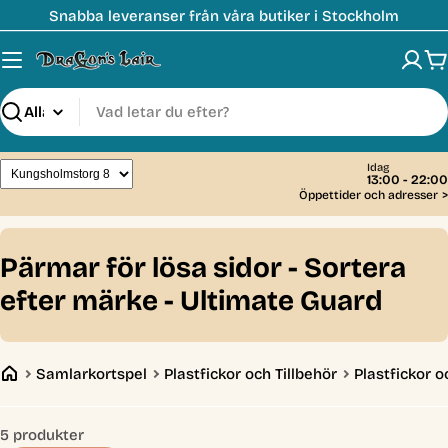
Hoppa
Snabba leveranser från våra butiker i Stockholm
till
innehåll
V
Sök
Idag
13:00 - 22:00
Öppettider och adresser
>
C
Pärmar för lösa sidor - Sortera
o
efter märke - Ultimate Guard
l
l
Samlarkortspel
Plastfickor och Tillbehör
Plastfickor o
e
c
5 produkter