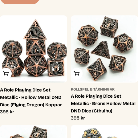
t
i
o
n
:
Lägg I Varukorg
Lägg I Varukorg
A Role Playing Dice Set
ROLLSPEL & TÄRNINGAR
A Role Playing Dice Set
Metallic - Hollow Metal DND
Metallic - Brons Hollow Metal
Dice (Flying Dragon) Koppar
DND Dice (Cthulhu)
Ordinarie
395 kr
Ordinarie
395 kr
pris
pris