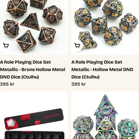
Lägg I Varukorg
Lägg I Varukorg
A Role Playing Dice Set
A Role Playing Dice Set
Metallic - Brons Hollow Metal
Metallic - Hollow Metal DND
DND Dice (Ctulhu)
Dice (Ctulhu)
Ordinarie
395 kr
Ordinarie
395 kr
pris
pris