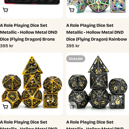
Lägg I Varukorg
Lägg I Varukorg
A Role Playing Dice Set
A Role Playing Dice Set
Metallic - Hollow Metal DND
Metallic - Hollow Metal DND
Dice (Flying Dragon) Brons
Dice (Flying Dragon) Rainbow
Ordinarie
395 kr
Ordinarie
395 kr
pris
pris
Slutsåld
Lägg I Varukorg
Slutsåld
A Role Playing Dice Set
A Role Playing Dice Set