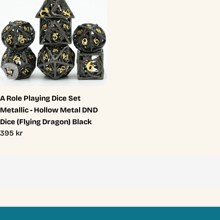
Slutsåld
A Role Playing Dice Set
Metallic - Hollow Metal DND
Dice (Flying Dragon) Black
Ordinarie
395 kr
pris