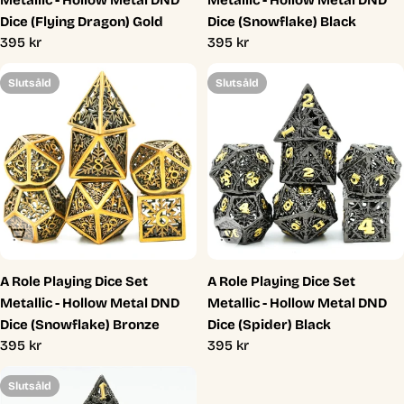
Metallic - Hollow Metal DND
Metallic - Hollow Metal DND
Dice (Flying Dragon) Gold
Dice (Snowflake) Black
Ordinarie
395 kr
Ordinarie
395 kr
pris
pris
Slutsåld
Slutsåld
Slutsåld
Slutsåld
A Role Playing Dice Set
A Role Playing Dice Set
Metallic - Hollow Metal DND
Metallic - Hollow Metal DND
Dice (Snowflake) Bronze
Dice (Spider) Black
Ordinarie
395 kr
Ordinarie
395 kr
pris
pris
Slutsåld