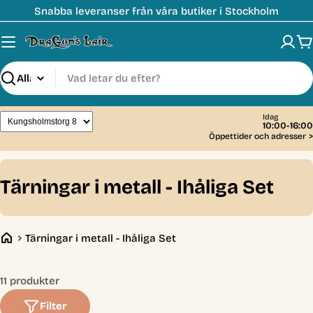
Hoppa
Snabba leveranser från våra butiker i Stockholm
till
innehåll
V
Sök
Idag
10:00-16:00
Öppettider och adresser
>
C
Tärningar i metall - Ihåliga Set
o
l
Tärningar i metall - Ihåliga Set
l
e
11 produkter
c
Filter