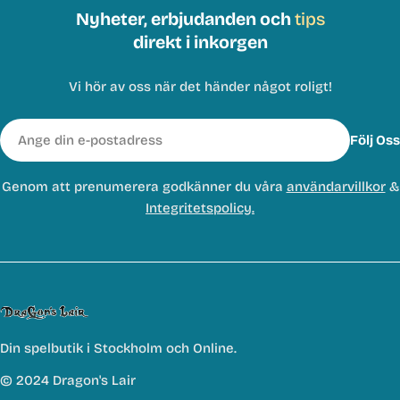
Nyheter, erbjudanden och
tips
direkt i inkorgen
Vi hör av oss när det händer något roligt!
E-
Följ Oss
post
Genom att prenumerera godkänner du våra
användarvillkor
&
Integritetspolicy.
Din spelbutik i Stockholm och Online.
© 2024 Dragon's Lair