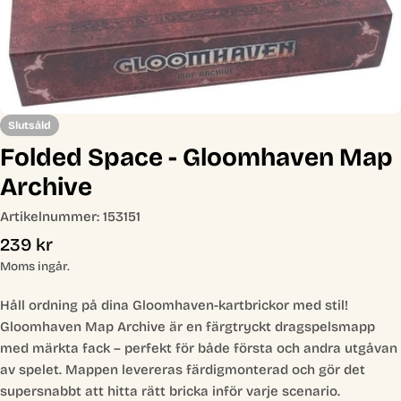
Slutsåld
Folded Space - Gloomhaven Map
Archive
Artikelnummer:
153151
Ordinarie
239 kr
pris
Moms ingår.
Håll ordning på dina Gloomhaven-kartbrickor med stil!
Gloomhaven Map Archive är en färgtryckt dragspelsmapp
med märkta fack – perfekt för både första och andra utgåvan
av spelet. Mappen levereras färdigmonterad och gör det
supersnabbt att hitta rätt bricka inför varje scenario.