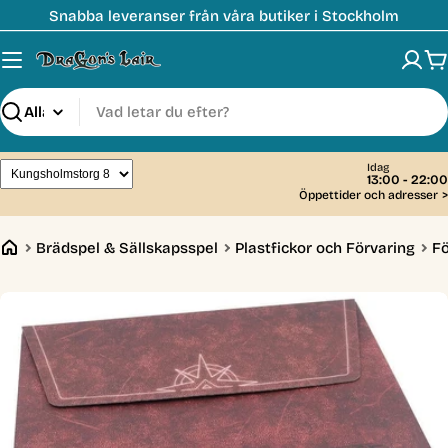
Hoppa
Snabba leveranser från våra butiker i Stockholm
till
innehåll
V
Sök
Idag
13:00 - 22:00
Öppettider och adresser
>
Brädspel & Sällskapsspel
Plastfickor och Förvaring
Fö
Öppna media 0 i modal