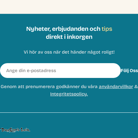
Nyheter, erbjudanden och
tips
direkt i inkorgen
Vi hör av oss när det händer något roligt!
E-
Följ Oss
post
Genom att prenumerera godkänner du våra
användarvillkor
&
Integritetspolicy.