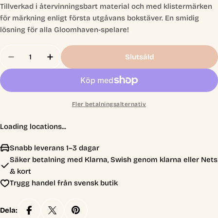
Tillverkad i återvinningsbart material och med klistermärken
för märkning enligt första utgåvans bokstäver. En smidig
lösning för alla Gloomhaven-spelare!
Antal
Slutsåld
Minska Antal 
Fler betalningsalternativ
Loading locations...
Snabb leverans 1–3 dagar
Säker betalning med Klarna, Swish genom klarna eller Nets
& kort
Trygg handel från svensk butik
Dela: