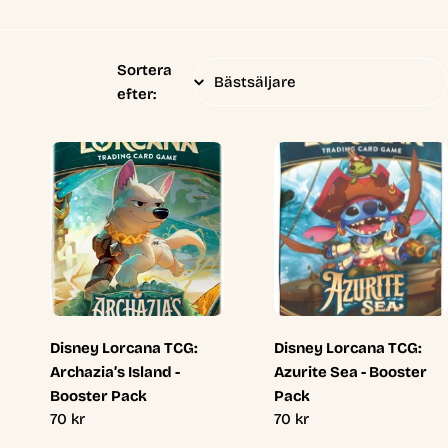
Sortera
efter:
Disney Lorcana TCG:
Disney Lorcana TCG:
Archazia’s Island -
Azurite Sea - Booster
Booster Pack
Pack
Ordinarie
70 kr
Ordinarie
70 kr
pris
pris