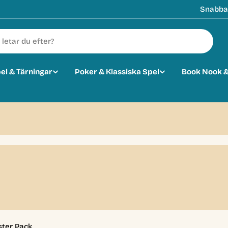
Snabba 
pel & Tärningar
Poker & Klassiska Spel
Book Nook &
ter Pack