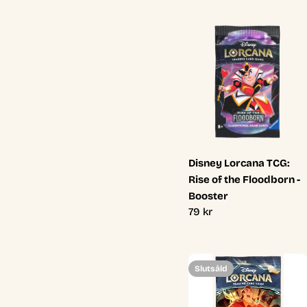
Disney Lorcana TCG:
Rise of the Floodborn -
Booster
Ordinarie
79 kr
pris
Slutsåld