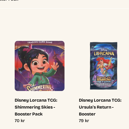
Disney Lorcana TCG:
Disney Lorcana TCG:
Shimmering Skies -
Ursula's Return -
Booster Pack
Booster
Ordinarie
70 kr
Ordinarie
79 kr
pris
pris