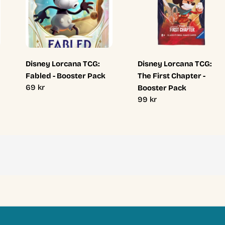
Disney Lorcana TCG:
Disney Lorcana TCG:
Fabled - Booster Pack
The First Chapter -
Ordinarie
69 kr
Booster Pack
pris
Ordinarie
99 kr
pris