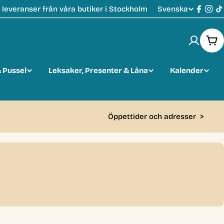
Svenska
leveranser från våra butiker i Stockholm
S
Faceb
Ins
T
p
Var
r
 Pussel
Leksaker, Presenter & Låna
Kalender
å
k
Öppettider och adresser
>