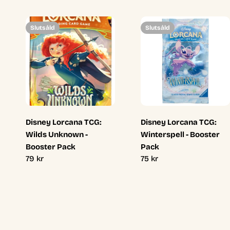
Slutsåld
Slutsåld
Disney Lorcana TCG:
Disney Lorcana TCG:
Wilds Unknown -
Winterspell - Booster
Booster Pack
Pack
Ordinarie
79 kr
Ordinarie
75 kr
pris
pris