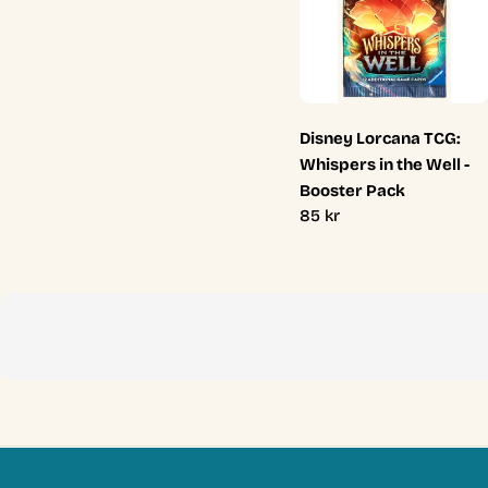
Disney Lorcana TCG:
Whispers in the Well -
Booster Pack
Ordinarie
85 kr
pris