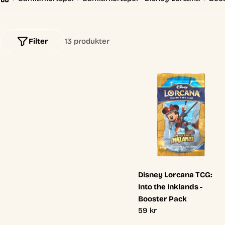
l
e
Filter
13 produkter
c
t
i
o
n
Disney Lorcana TCG:
:
Into the Inklands -
Booster Pack
Ordinarie
59 kr
pris