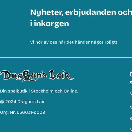
Nyheter, erbjudanden oc
i inkorgen
Vi hör av oss när det händer något roligt!
S
Din spelbutik i Stockholm och Online.
M
L
© 2024 Dragon's Lair
S
Org. Nr: 556631-9009
K
M