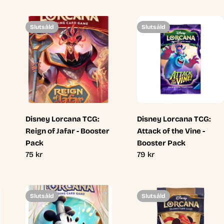
Slutsåld
Slutsåld
Disney Lorcana TCG:
Disney Lorcana TCG:
Reign of Jafar - Booster
Attack of the Vine -
Pack
Booster Pack
Ordinarie
75 kr
Ordinarie
79 kr
pris
pris
Slutsåld
Slutsåld