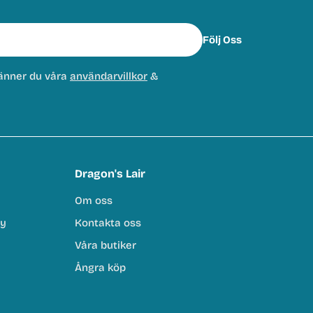
Följ Oss
änner du våra
användarvillkor
&
Dragon's Lair
Om oss
cy
Kontakta oss
Våra butiker
Ångra köp