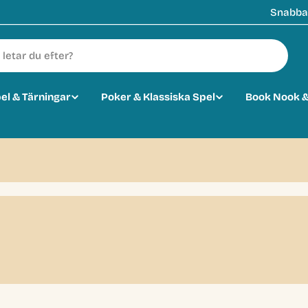
Snabba 
pel & Tärningar
Poker & Klassiska Spel
Book Nook &