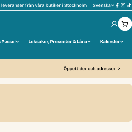
Svenska
leveranser från våra butiker i Stockholm
S
Faceb
Ins
T
p
Var
r
 Pussel
Leksaker, Presenter & Låna
Kalender
å
k
Öppettider och adresser
>