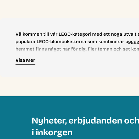
pris
Välkommen till vår LEGO-kategori med ett noga utvalt so
populära LEGO-blombuketterna som kombinerar byggglädje
hemmet finns något här för dig. Fler teman och set kom
Visa Mer
Nyheter, erbjudanden oc
i inkorgen