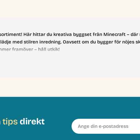
rtiment! Här hittar du kreativa byggset från Minecraft – där sp
 med stilren inredning. Oavsett om du bygger för nöjes skull,
mer framöver – håll utkik!
h
tips
direkt
E-
post