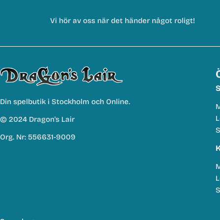
Vi hör av oss när det händer något roligt!
S
Din spelbutik i Stockholm och Online.
M
L
© 2024 Dragon's Lair
S
Org. Nr: 556631-9009
K
M
L
S