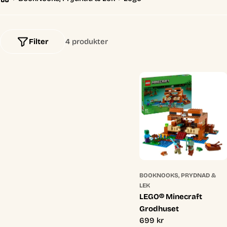
l
e
Filter
4 produkter
c
t
i
o
n
BOOKNOOKS, PRYDNAD &
:
LEK
LEGO® Minecraft
Grodhuset
Ordinarie
699 kr