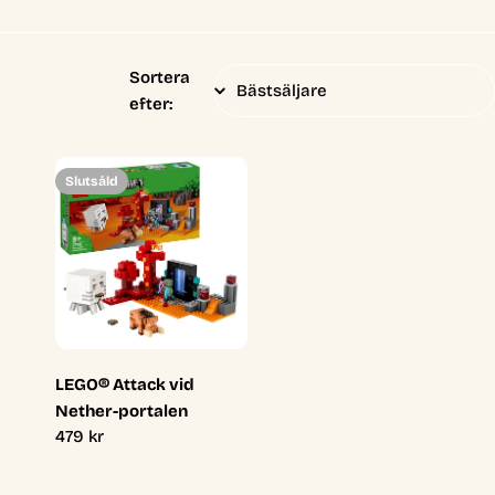
Sortera
efter:
Slutsåld
LEGO® Attack vid
Nether-portalen
Ordinarie
479 kr
pris