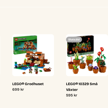
Slutsåld
LEGO® Grodhuset
LEGO® 10329 Små
Ordinarie
699 kr
Växter
pris
Ordinarie
595 kr
pris