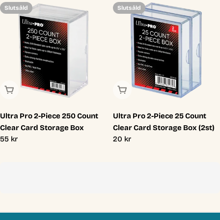
Slutsåld
Slutsåld
Slutsåld
Slutsåld
Ultra Pro 2-Piece 250 Count
Ultra Pro 2-Piece 25 Count
Clear Card Storage Box
Clear Card Storage Box (2st)
Ordinarie
55 kr
Ordinarie
20 kr
pris
pris