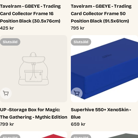
Tavelram - GBEYE - Trading
Tavelram - GBEYE - Trading
Card Collector Frame 16
Card Collector Frame 50
Position Black (30.5x76cm)
Position Black (91.5x61cm)
Ordinarie
425 kr
Ordinarie
795 kr
pris
pris
Slutsåld
Slutsåld
Slutsåld
Slutsåld
UP -Storage Box for Magic:
Superhive 550+ XenoSkin -
The Gathering - Mythic Edition
Blue
Ordinarie
799 kr
Ordinarie
659 kr
pris
pris