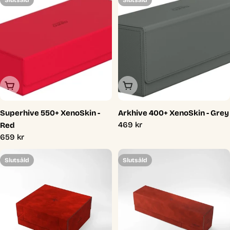
Slutsåld
Slutsåld
Slutsåld
Slutsåld
Superhive 550+ XenoSkin -
Arkhive 400+ XenoSkin - Grey
Ordinarie
469 kr
Red
pris
Ordinarie
659 kr
pris
Slutsåld
Slutsåld