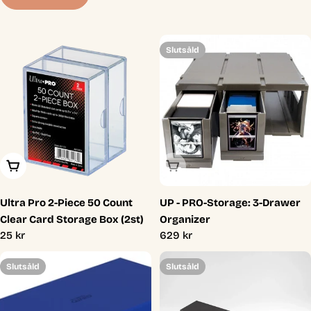
t
i
Slutsåld
o
n
:
Lägg I Varukorg
Slutsåld
Ultra Pro 2-Piece 50 Count
UP - PRO-Storage: 3-Drawer
Clear Card Storage Box (2st)
Organizer
Ordinarie
25 kr
Ordinarie
629 kr
pris
pris
Slutsåld
Slutsåld