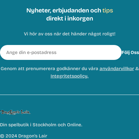
Nyheter, erbjudanden och
tips
direkt i inkorgen
Vi hör av oss när det händer något roligt!
E-
Följ Oss
post
Genom att prenumerera godkänner du våra
användarvillkor
&
Integritetspolicy.
Din spelbutik i Stockholm och Online.
© 2024 Dragon's Lair