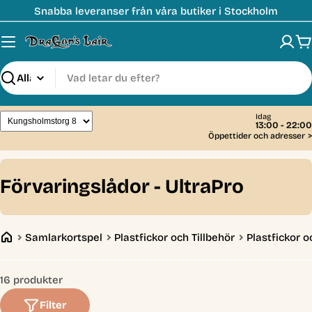
Hoppa
Snabba leveranser från våra butiker i Stockholm
till
innehåll
V
Sök
Idag
13:00 - 22:00
Öppettider och adresser
>
C
Förvaringslådor - UltraPro
o
l
Samlarkortspel
Plastfickor och Tillbehör
Plastfickor o
l
e
16 produkter
c
Filter