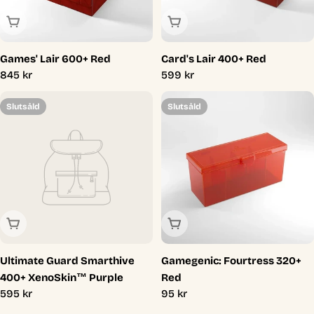
Slutsåld
Slutsåld
Games' Lair 600+ Red
Card's Lair 400+ Red
Ordinarie
845 kr
Ordinarie
599 kr
pris
pris
Slutsåld
Slutsåld
Slutsåld
Slutsåld
Ultimate Guard Smarthive
Gamegenic: Fourtress 320+
400+ XenoSkin™ Purple
Red
Ordinarie
595 kr
Ordinarie
95 kr
pris
pris