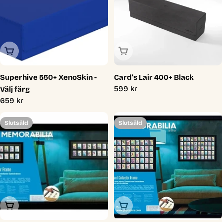
Slutsåld
Slutsåld
Superhive 550+ XenoSkin -
Card's Lair 400+ Black
Ordinarie
599 kr
Välj färg
pris
Ordinarie
659 kr
pris
Slutsåld
Slutsåld
Slutsåld
Slutsåld