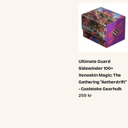
Ultimate Guard
Sidewinder 100+
Xenoskin Magic: The
Gathering "Aetherdrift"
- Coalstoke Gearhulk
Ordinarie
259 kr
pris