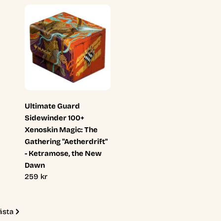
Ultimate Guard
Sidewinder 100+
Xenoskin Magic: The
Gathering "Aetherdrift"
- Ketramose, the New
Dawn
Ordinarie
259 kr
pris
ästa