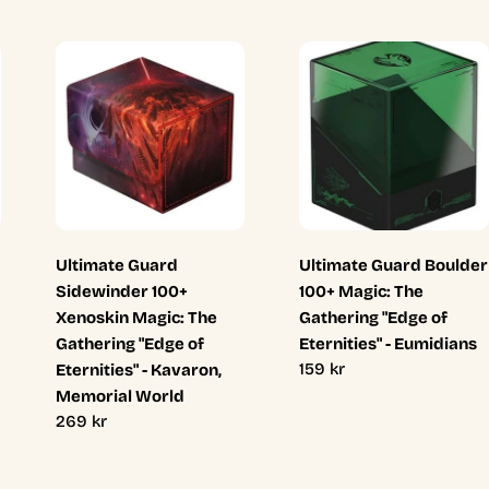
Ultimate Guard
Ultimate Guard Boulder
Sidewinder 100+
100+ Magic: The
Xenoskin Magic: The
Gathering "Edge of
Gathering "Edge of
Eternities" - Eumidians
Ordinarie
159 kr
Eternities" - Kavaron,
pris
Memorial World
Ordinarie
269 kr
pris