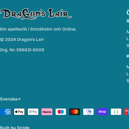
S
Din spelbutik i Stockholm och Online.
M
L
© 2024 Dragon's Lair
S
Org. Nr: 556631-9009
K
M
L
S
S
Svenska
p
Betalmetoder
r
Built by
Stride