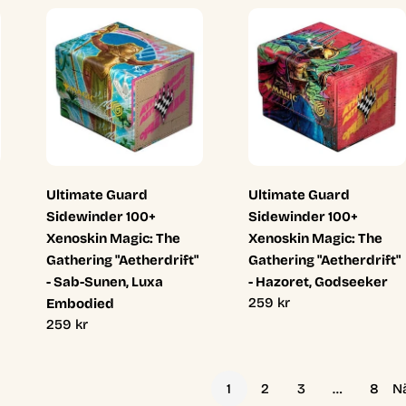
Ultimate Guard
Ultimate Guard
Sidewinder 100+
Sidewinder 100+
Xenoskin Magic: The
Xenoskin Magic: The
Gathering "Aetherdrift"
Gathering "Aetherdrift"
- Sab-Sunen, Luxa
- Hazoret, Godseeker
Ordinarie
259 kr
Embodied
pris
Ordinarie
259 kr
pris
1
2
3
…
8
N