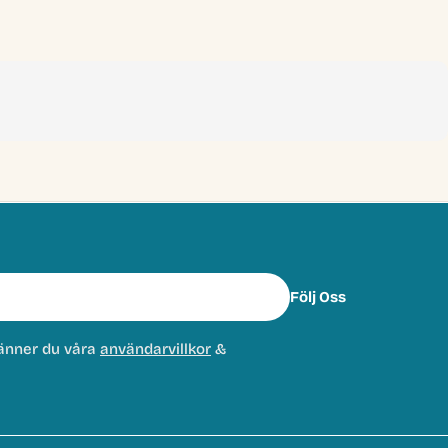
Följ Oss
änner du våra
användarvillkor
&