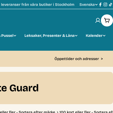
Svenska
leveranser från våra butiker i Stockholm
S
Faceb
Ins
T
p
Var
r
 Pussel
Leksaker, Presenter & Låna
Kalender
å
k
Öppettider och adresser
>
ate Guard
eller fler - Sortera efter märke
100 kort eller fler - Sortera 