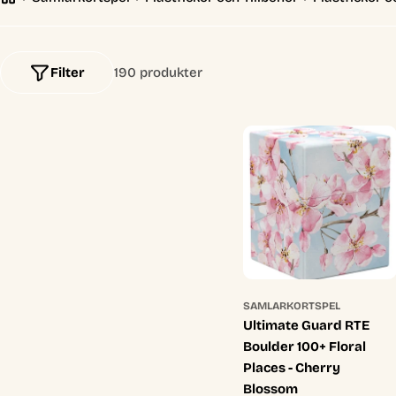
l
e
Filter
190 produkter
c
t
i
o
n
SAMLARKORTSPEL
:
Ultimate Guard RTE
Boulder 100+ Floral
Places - Cherry
Blossom