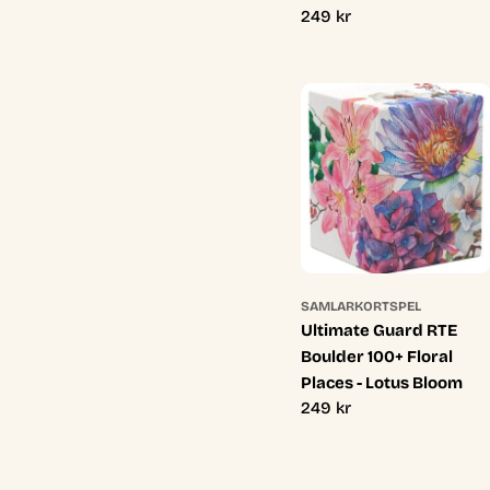
Ordinarie
249 kr
pris
SAMLARKORTSPEL
Ultimate Guard RTE
Boulder 100+ Floral
Places - Lotus Bloom
Ordinarie
249 kr
pris