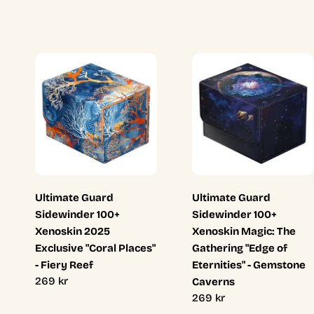
Ultimate Guard
Ultimate Guard
Sidewinder 100+
Sidewinder 100+
Xenoskin 2025
Xenoskin Magic: The
Exclusive "Coral Places"
Gathering "Edge of
- Fiery Reef
Eternities" - Gemstone
Ordinarie
269 kr
Caverns
pris
Ordinarie
269 kr
pris