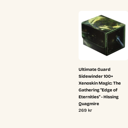
Ultimate Guard
Sidewinder 100+
Xenoskin Magic: The
Gathering "Edge of
Eternities" - Hissing
Quagmire
Ordinarie
269 kr
pris