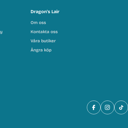
Dragon's Lair
Om oss
cy
Kontakta oss
Våra butiker
Ångra köp
Facebook
Instagra
Tik