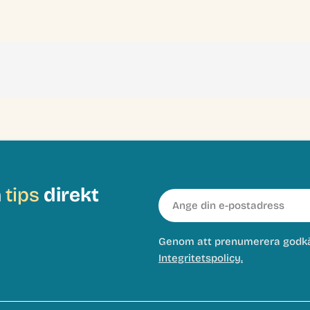
h
tips
direkt
E-
post
Genom att prenumerera godk
Integritetspolicy.