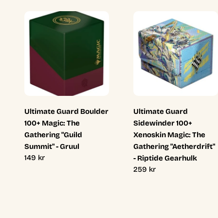
Ultimate Guard Boulder
Ultimate Guard
100+ Magic: The
Sidewinder 100+
Gathering "Guild
Xenoskin Magic: The
Summit" - Gruul
Gathering "Aetherdrift"
Ordinarie
149 kr
- Riptide Gearhulk
pris
Ordinarie
259 kr
pris