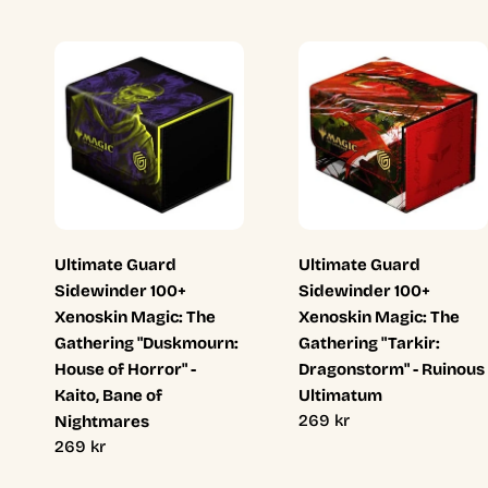
Ultimate Guard
Ultimate Guard
Sidewinder 100+
Sidewinder 100+
Xenoskin Magic: The
Xenoskin Magic: The
Gathering "Duskmourn:
Gathering "Tarkir:
House of Horror" -
Dragonstorm" - Ruinous
Kaito, Bane of
Ultimatum
Ordinarie
269 kr
Nightmares
pris
Ordinarie
269 kr
pris