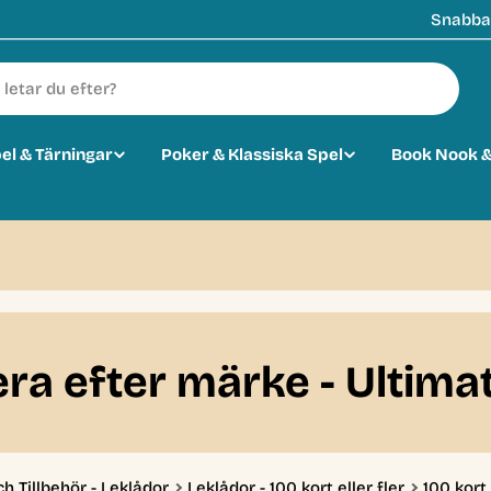
Snabba 
pel & Tärningar
Poker & Klassiska Spel
Book Nook &
rtera efter märke - Ultim
ch Tillbehör - Leklådor
Leklådor - 100 kort eller fler
100 kort 