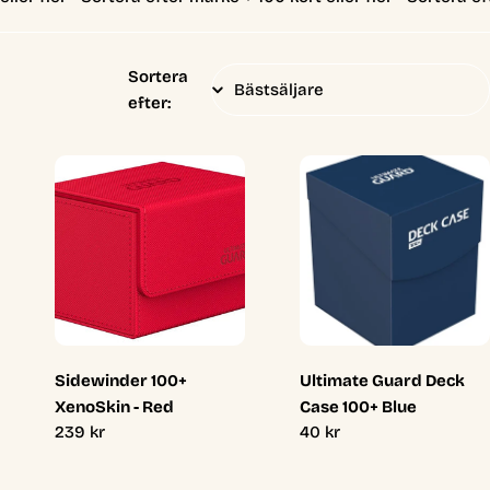
Sortera
efter:
Sidewinder 100+
Ultimate Guard Deck
XenoSkin - Red
Case 100+ Blue
Ordinarie
239 kr
Ordinarie
40 kr
pris
pris