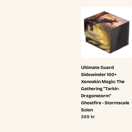
Ultimate Guard
Sidewinder 100+
Xenoskin Magic: The
Gathering "Tarkir:
Dragonstorm"
Ghostfire - Stormscale
Scion
Ordinarie
269 kr
pris