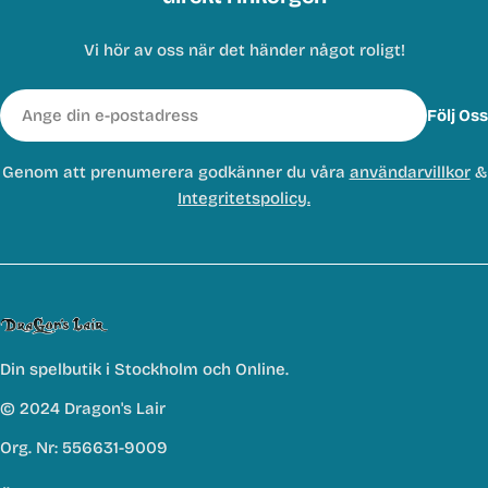
Vi hör av oss när det händer något roligt!
E-
Följ Oss
post
Genom att prenumerera godkänner du våra
användarvillkor
&
Integritetspolicy.
Din spelbutik i Stockholm och Online.
© 2024 Dragon's Lair
Org. Nr: 556631-9009