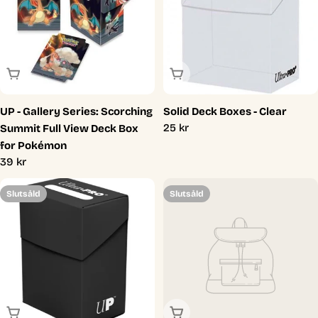
Slutsåld
Slutsåld
UP - Gallery Series: Scorching
Solid Deck Boxes - Clear
Ordinarie
25 kr
Summit Full View Deck Box
pris
for Pokémon
Ordinarie
39 kr
pris
Slutsåld
Slutsåld
Slutsåld
Slutsåld