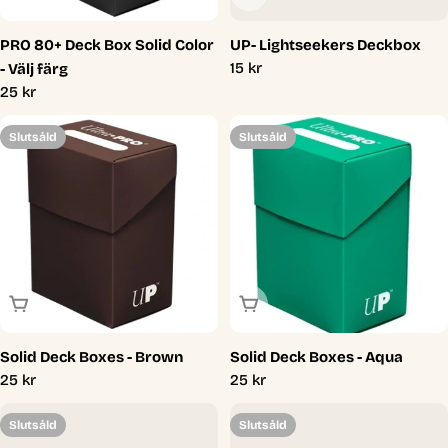
PRO 80+ Deck Box Solid Color
UP- Lightseekers Deckbox
Ordinarie
15 kr
- Välj färg
pris
Ordinarie
25 kr
pris
Slutsåld
Slutsåld
Slutsåld
Slutsåld
Solid Deck Boxes - Brown
Solid Deck Boxes - Aqua
Ordinarie
25 kr
Ordinarie
25 kr
pris
pris
Slutsåld
Slutsåld