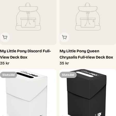
Slutsåld
Slutsåld
My Little Pony Discord Full-
My Little Pony Queen
View Deck Box
Chrysalis Full-View Deck Box
Ordinarie
35 kr
Ordinarie
35 kr
pris
pris
Slutsåld
Slutsåld