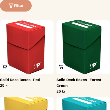
t
Filter
i
o
n
:
Lägg I Varukorg
Lägg I Varukorg
Solid Deck Boxes - Red
Solid Deck Boxes - Forest
Ordinarie
25 kr
Green
pris
Ordinarie
25 kr
pris