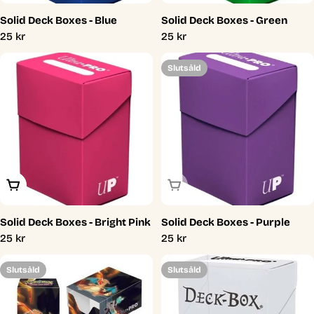
Solid Deck Boxes - Blue
Solid Deck Boxes - Green
Ordinarie
25 kr
Ordinarie
25 kr
pris
pris
Slutsåld
Lägg I Varukorg
Slutsåld
Solid Deck Boxes - Bright Pink
Solid Deck Boxes - Purple
Ordinarie
25 kr
Ordinarie
25 kr
pris
pris
Slutsåld
Slutsåld