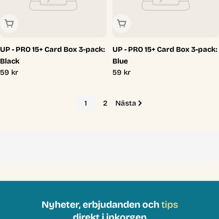
Slutsåld
Slutsåld
UP - PRO 15+ Card Box 3-pack:
UP - PRO 15+ Card Box 3-pack:
Black
Blue
Ordinarie
59 kr
Ordinarie
59 kr
pris
pris
1
2
Nästa
Nyheter, erbjudanden och
tips
direkt i inkorgen