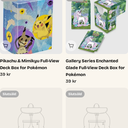
Slutsåld
Slutsåld
Pikachu & Mimikyu Full-View
Gallery Series Enchanted
Deck Box for Pokémon
Glade Full-View Deck Box for
Ordinarie
39 kr
Pokémon
pris
Ordinarie
39 kr
pris
Slutsåld
Slutsåld