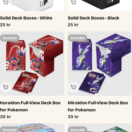
Slutsåld
Slutsåld
Solid Deck Boxes - White
Solid Deck Boxes - Black
Ordinarie
25 kr
Ordinarie
25 kr
pris
pris
Slutsåld
Slutsåld
Slutsåld
Slutsåld
Koraidon Full-View Deck Box
Miraidon Full-View Deck Box
for Pokemon
for Pokemon
Ordinarie
39 kr
Ordinarie
39 kr
pris
pris
Slutsåld
Slutsåld