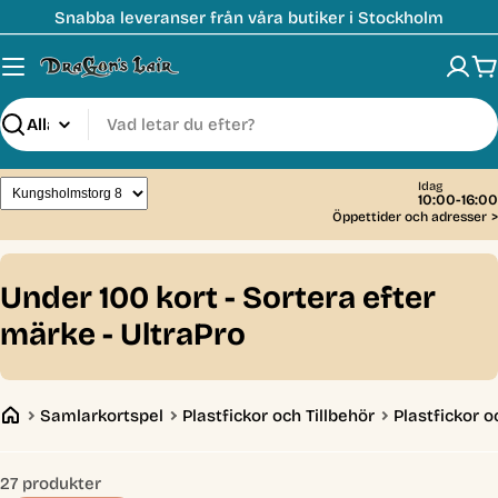
Hoppa
Snabba leveranser från våra butiker i Stockholm
till
innehåll
V
Sök
Idag
10:00-16:00
Öppettider och adresser
>
C
Under 100 kort - Sortera efter
o
märke - UltraPro
l
l
Samlarkortspel
Plastfickor och Tillbehör
Plastfickor o
e
c
27 produkter