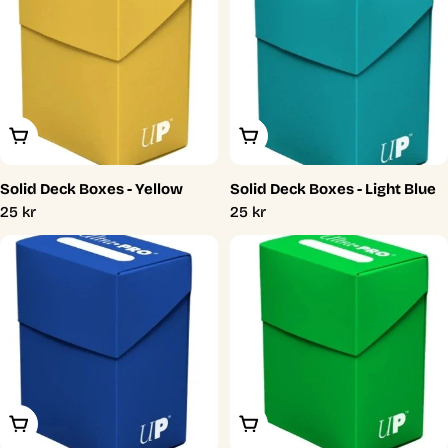
Lägg I Varukorg
Lägg I Varukorg
Solid Deck Boxes - Yellow
Solid Deck Boxes - Light Blue
Ordinarie
25 kr
Ordinarie
25 kr
pris
pris
Lägg I Varukorg
Lägg I Varukorg