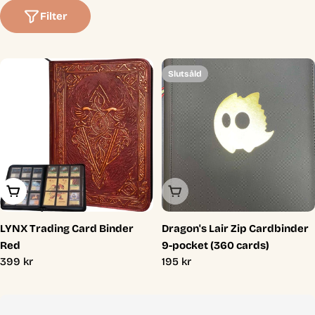
t
Filter
i
o
Slutsåld
n
:
Lägg I Varukorg
Slutsåld
LYNX Trading Card Binder
Dragon's Lair Zip Cardbinder
Red
9-pocket (360 cards)
Ordinarie
399 kr
Ordinarie
195 kr
pris
pris