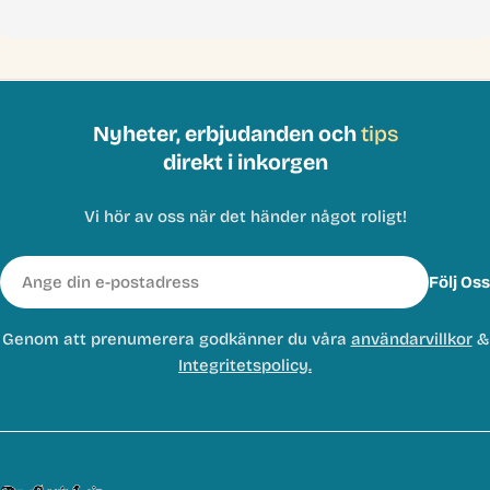
Nyheter, erbjudanden och
tips
direkt i inkorgen
Vi hör av oss när det händer något roligt!
E-
Följ Oss
post
Genom att prenumerera godkänner du våra
användarvillkor
&
Integritetspolicy.