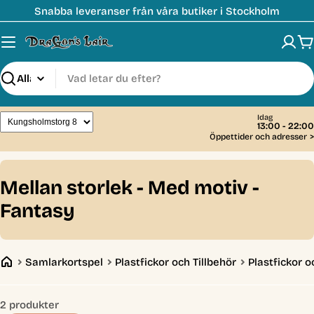
Hoppa
Snabba leveranser från våra butiker i Stockholm
till
innehåll
V
Sök
Idag
13:00 - 22:00
Öppettider och adresser
>
C
Mellan storlek - Med motiv -
o
Fantasy
l
l
Samlarkortspel
Plastfickor och Tillbehör
Plastfickor o
e
c
2 produkter