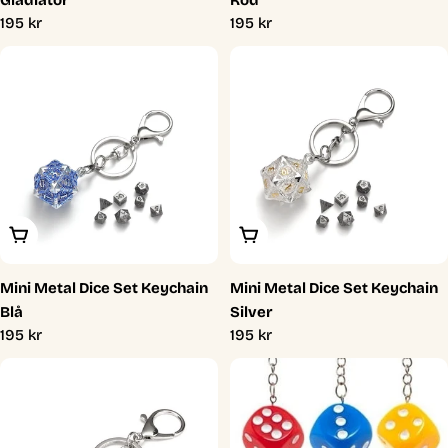
Ordinarie
195 kr
Ordinarie
195 kr
pris
pris
Lägg I Varukorg
Lägg I Varukorg
Mini Metal Dice Set Keychain
Mini Metal Dice Set Keychain
Blå
Silver
Ordinarie
195 kr
Ordinarie
195 kr
pris
pris