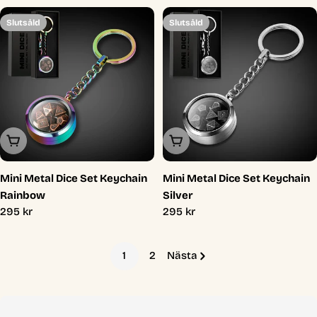
pris
pris
Slutsåld
Slutsåld
Slutsåld
Slutsåld
Mini Metal Dice Set Keychain
Mini Metal Dice Set Keychain
Rainbow
Silver
Ordinarie
295 kr
Ordinarie
295 kr
pris
pris
1
2
Nästa