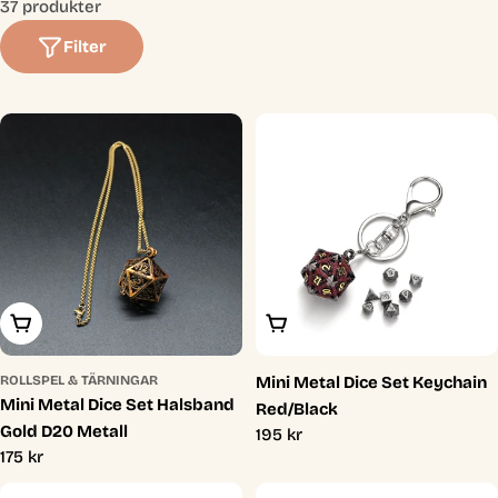
37 produkter
t
i
Filter
o
n
:
Lägg I Varukorg
Lägg I Varukorg
ROLLSPEL & TÄRNINGAR
Mini Metal Dice Set Keychain
Mini Metal Dice Set Halsband
Red/Black
Gold D20 Metall
Ordinarie
195 kr
Ordinarie
175 kr
pris
pris