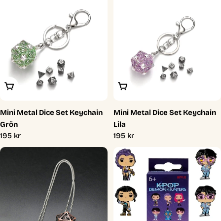
Lägg I Varukorg
Lägg I Varukorg
Mini Metal Dice Set Keychain
Mini Metal Dice Set Keychain
Grön
Lila
Ordinarie
195 kr
Ordinarie
195 kr
pris
pris