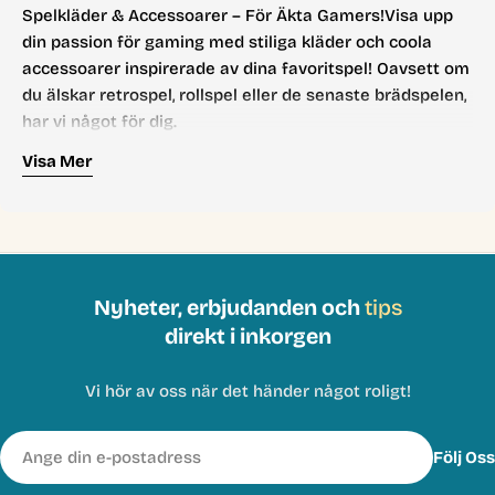
Spelkläder & Accessoarer – För Äkta Gamers!Visa upp
din passion för gaming med stiliga kläder och coola
accessoarer inspirerade av dina favoritspel! Oavsett om
du älskar retrospel, rollspel eller de senaste brädspelen,
har vi något för dig.
Oavsett om du letar efter en casual gaming-T-shirt, en
Visa Mer
varm hoodie eller coola accessoarer, har vi något för dig!
Utforska vårt sortiment av spelkläder och accessoarer
idag.
Nyheter, erbjudanden och
tips
direkt i inkorgen
Vi hör av oss när det händer något roligt!
E-
Följ Oss
post