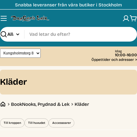
Hoppa
Snabba leveranser från våra butiker i Stockholm
till
innehåll
V
Sök
Idag
10:00-16:00
Öppettider och adresser
>
C
Kläder
o
l
BookNooks, Prydnad & Lek
Kläder
l
e
Till kroppen
Till huvudet
Accessoarer
c