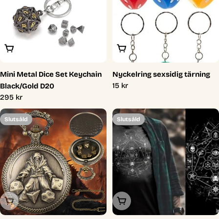
Lägg I Varukorg
Lägg I Varukorg
Mini Metal Dice Set Keychain
Nyckelring sexsidig tärning
Ordinarie
15 kr
Black/Gold D20
pris
Ordinarie
295 kr
pris
Slutsåld
Slutsåld
Slutsåld
Slutsåld