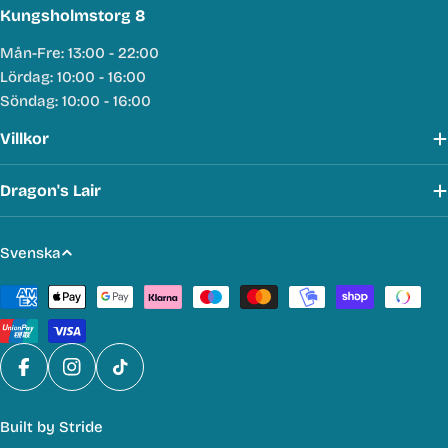
Kungsholmstorg 8
Mån-Fre: 13:00 - 22:00
Lördag: 10:00 - 16:00
Söndag: 10:00 - 16:00
Villkor
Dragon's Lair
S
Svenska
p
Betalmetoder
r
å
k
Facebook
Instagram
TikTok
Built by
Stride