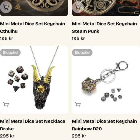
Slutsåld
Slutsåld
Mini Metal Dice Set Keychain
Mini Metal Dice Set Keychain
Cthulhu
Steam Punk
Ordinarie
195 kr
Ordinarie
195 kr
pris
pris
Slutsåld
Slutsåld
Slutsåld
Slutsåld
Mini Metal Dice Set Necklace
Mini Metal Dice Set Keychain
Drake
Rainbow D20
Ordinarie
295 kr
Ordinarie
295 kr