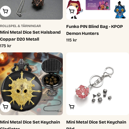
Lägg I Varukorg
Lägg I Varukorg
ROLLSPEL & TÄRNINGAR
Funko PIN Blind Bag - KPOP
Mini Metal Dice Set Halsband
Demon Hunters
Coppar D20 Metall
Ordinarie
115 kr
Ordinarie
175 kr
pris
pris
Lägg I Varukorg
Lägg I Varukorg
Mini Metal Dice Set Keychain
Mini Metal Dice Set Keychain
Gladiator
Röd