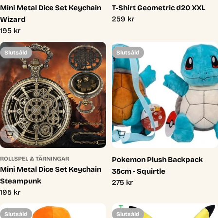
Mini Metal Dice Set Keychain
T-Shirt Geometric d20 XXL
Ordinarie
259 kr
Wizard
pris
Ordinarie
195 kr
pris
Slutsåld
Slutsåld
Slutsåld
Slutsåld
ROLLSPEL & TÄRNINGAR
Pokemon Plush Backpack
Mini Metal Dice Set Keychain
35cm - Squirtle
Steampunk
Ordinarie
275 kr
Ordinarie
195 kr
pris
pris
Slutsåld
Slutsåld