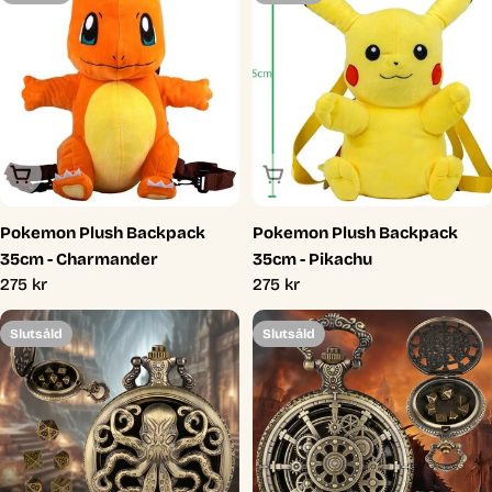
Slutsåld
Slutsåld
Pokemon Plush Backpack
Pokemon Plush Backpack
35cm - Charmander
35cm - Pikachu
Ordinarie
275 kr
Ordinarie
275 kr
pris
pris
Slutsåld
Slutsåld