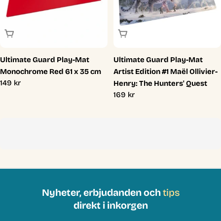
Slutsåld
Slutsåld
Ultimate Guard Play-Mat
Ultimate Guard Play-Mat
Monochrome Red 61 x 35 cm
Artist Edition #1 Maël Ollivier-
Ordinarie
149 kr
Henry: The Hunters' Quest
pris
Ordinarie
169 kr
pris
Nyheter, erbjudanden och
tips
direkt i inkorgen