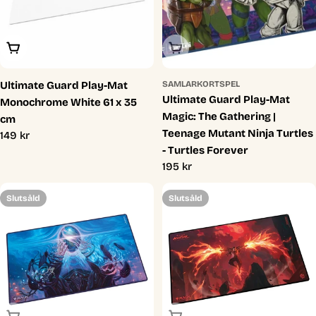
Lägg I Varukorg
Slutsåld
Ultimate Guard Play-Mat
SAMLARKORTSPEL
Ultimate Guard Play-Mat
Monochrome White 61 x 35
Magic: The Gathering |
cm
Teenage Mutant Ninja Turtles
Ordinarie
149 kr
- Turtles Forever
pris
Ordinarie
195 kr
pris
Slutsåld
Slutsåld
Slutsåld
Slutsåld