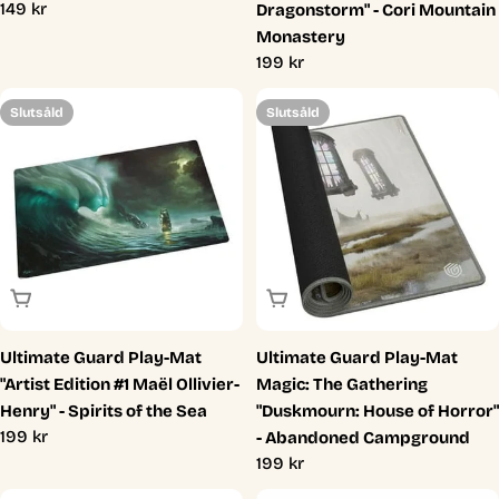
Ordinarie
149 kr
Dragonstorm" - Cori Mountain
pris
Monastery
Ordinarie
199 kr
pris
Slutsåld
Slutsåld
Slutsåld
Slutsåld
Ultimate Guard Play-Mat
Ultimate Guard Play-Mat
"Artist Edition #1 Maël Ollivier-
Magic: The Gathering
Henry" - Spirits of the Sea
"Duskmourn: House of Horror"
Ordinarie
199 kr
- Abandoned Campground
pris
Ordinarie
199 kr
pris