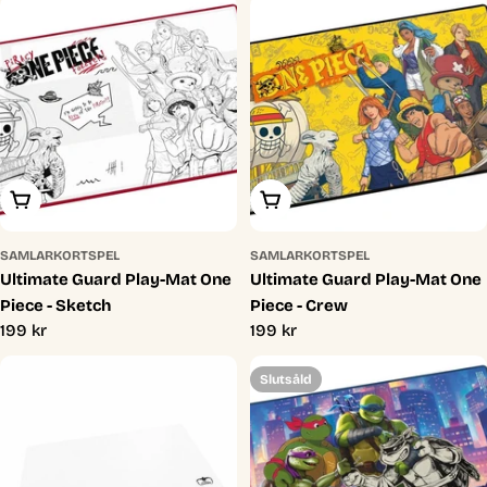
Lägg I Varukorg
Lägg I Varukorg
SAMLARKORTSPEL
SAMLARKORTSPEL
Ultimate Guard Play-Mat One
Ultimate Guard Play-Mat One
Piece - Sketch
Piece - Crew
Ordinarie
199 kr
Ordinarie
199 kr
pris
pris
Slutsåld