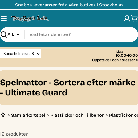
Hoppa
Snabba leveranser från våra butiker i Stockholm
till
innehåll
V
Sök
Idag
10:00-16:00
Öppettider och adresser
>
C
Spelmattor - Sortera efter märke
o
- Ultimate Guard
l
l
Samlarkortspel
Plastfickor och Tillbehör
Plastfickor o
e
c
16 produkter