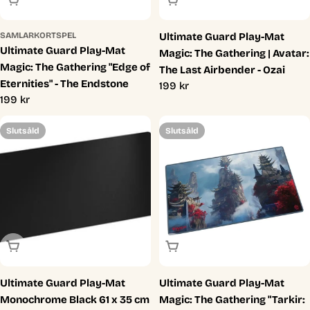
SAMLARKORTSPEL
Ultimate Guard Play-Mat
Ultimate Guard Play-Mat
Magic: The Gathering | Avatar:
Magic: The Gathering "Edge of
The Last Airbender - Ozai
Eternities" - The Endstone
Ordinarie
199 kr
Ordinarie
199 kr
pris
pris
Slutsåld
Slutsåld
Slutsåld
Slutsåld
Ultimate Guard Play-Mat
Ultimate Guard Play-Mat
Monochrome Black 61 x 35 cm
Magic: The Gathering "Tarkir: