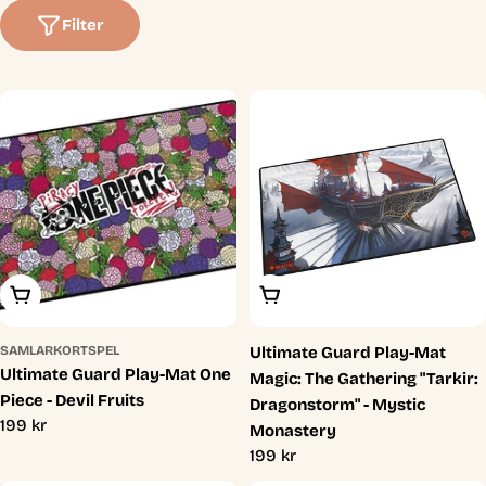
t
Filter
i
o
n
:
Lägg I Varukorg
Lägg I Varukorg
SAMLARKORTSPEL
Ultimate Guard Play-Mat
Ultimate Guard Play-Mat One
Magic: The Gathering "Tarkir:
Piece - Devil Fruits
Dragonstorm" - Mystic
Ordinarie
199 kr
Monastery
pris
Ordinarie
199 kr
pris