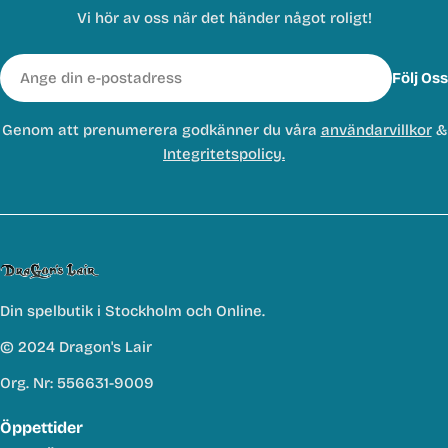
Vi hör av oss när det händer något roligt!
E-
Följ Oss
post
Genom att prenumerera godkänner du våra
användarvillkor
&
Integritetspolicy.
Din spelbutik i Stockholm och Online.
© 2024 Dragon's Lair
Org. Nr: 556631-9009
Öppettider