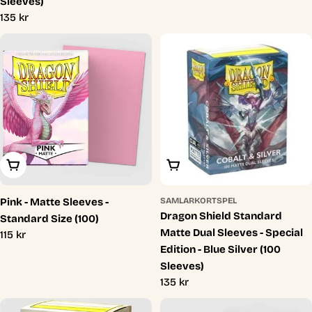
Sleeves)
Ordinarie
135 kr
pris
Lägg I Varukorg
Lägg I Varukorg
Pink - Matte Sleeves -
SAMLARKORTSPEL
Dragon Shield Standard
Standard Size (100)
Matte Dual Sleeves - Special
Ordinarie
115 kr
Edition - Blue Silver (100
pris
Sleeves)
Ordinarie
135 kr
pris