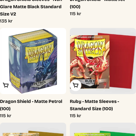
Glare Matte Black Standard
(100)
Ordinarie
115 kr
Size V2
pris
Ordinarie
135 kr
pris
Lägg I Varukorg
Lägg I Varukorg
Dragon Shield - Matte Petrol
Ruby - Matte Sleeves -
(100)
Standard Size (100)
Ordinarie
115 kr
Ordinarie
115 kr
pris
pris