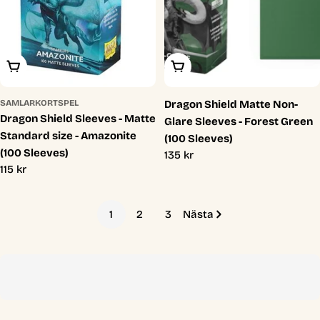
Lägg I Varukorg
Lägg I Varukorg
SAMLARKORTSPEL
Dragon Shield Matte Non-
Dragon Shield Sleeves - Matte
Glare Sleeves - Forest Green
Standard size - Amazonite
(100 Sleeves)
(100 Sleeves)
Ordinarie
135 kr
Ordinarie
115 kr
pris
pris
1
2
3
Nästa