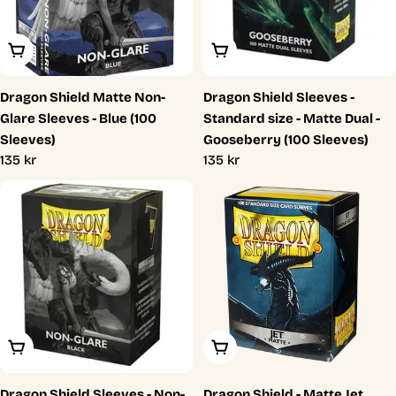
Lägg I Varukorg
Lägg I Varukorg
Dragon Shield Matte Non-
Dragon Shield Sleeves -
Glare Sleeves - Blue (100
Standard size - Matte Dual -
Sleeves)
Gooseberry (100 Sleeves)
Ordinarie
135 kr
Ordinarie
135 kr
pris
pris
Lägg I Varukorg
Lägg I Varukorg
Dragon Shield Sleeves - Non-
Dragon Shield - Matte Jet