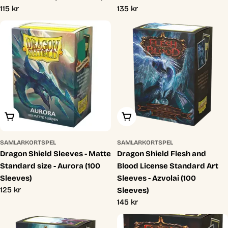
Ordinarie
115 kr
Ordinarie
135 kr
pris
pris
Lägg I Varukorg
Lägg I Varukorg
SAMLARKORTSPEL
SAMLARKORTSPEL
Dragon Shield Sleeves - Matte
Dragon Shield Flesh and
Standard size - Aurora (100
Blood License Standard Art
Sleeves)
Sleeves - Azvolai (100
Ordinarie
125 kr
Sleeves)
pris
Ordinarie
145 kr
pris