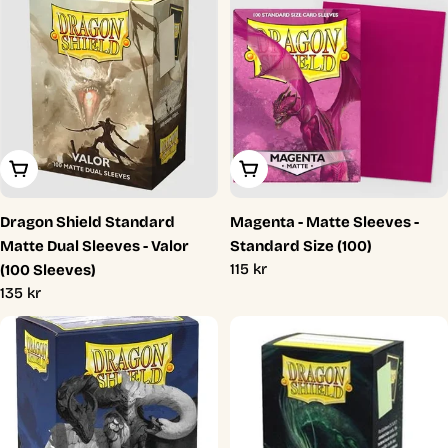
Lägg I Varukorg
Lägg I Varukorg
Dragon Shield Standard
Magenta - Matte Sleeves -
Matte Dual Sleeves - Valor
Standard Size (100)
Ordinarie
115 kr
(100 Sleeves)
pris
Ordinarie
135 kr
pris