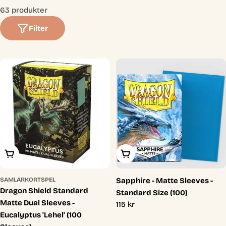
t
63 produkter
i
Filter
o
n
:
Lägg I Varukorg
Lägg I Varukorg
SAMLARKORTSPEL
Sapphire - Matte Sleeves -
Dragon Shield Standard
Standard Size (100)
Matte Dual Sleeves -
Ordinarie
115 kr
Eucalyptus 'Lehel' (100
pris