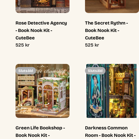
Rose Detective Agency
The Secret Rythm -
- Book Nook Kit -
Book Nook Kit -
CuteBee
CuteBee
Ordinarie
525 kr
Ordinarie
525 kr
pris
pris
Slutsåld
Slutsåld
Green Life Bookshop -
Darkness Common
Book Nook Kit -
Room - Book Nook Kit -