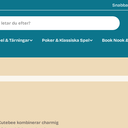
Snabba 
pel & Tärningar
Poker & Klassiska Spel
Book Nook &
 Cutebee kombinerar charmig