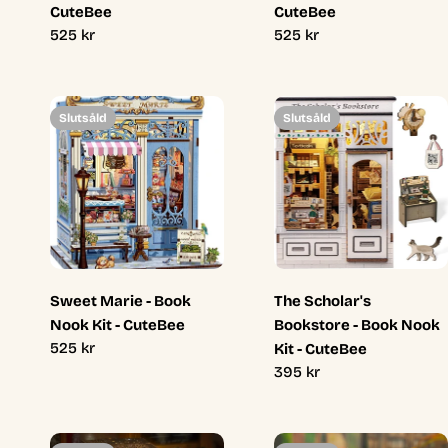
CuteBee
CuteBee
Ordinarie
525 kr
Ordinarie
525 kr
pris
pris
Slutsåld
Slutsåld
Sweet Marie - Book
The Scholar's
Nook Kit - CuteBee
Bookstore - Book Nook
Ordinarie
525 kr
Kit - CuteBee
pris
Ordinarie
395 kr
pris