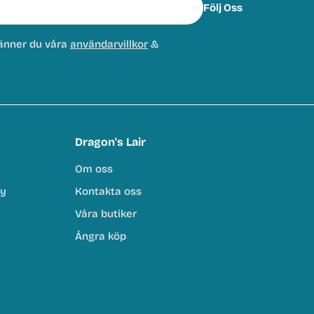
Följ Oss
änner du våra
användarvillkor
&
Dragon's Lair
Om oss
cy
Kontakta oss
Våra butiker
Ångra köp