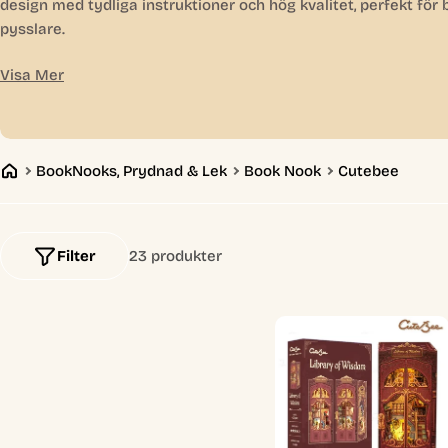
design med tydliga instruktioner och hög kvalitet, perfekt för
l
pysslare.
Visa Mer
e
c
BookNooks, Prydnad & Lek
Book Nook
Cutebee
t
i
Filter
23 produkter
o
n
: