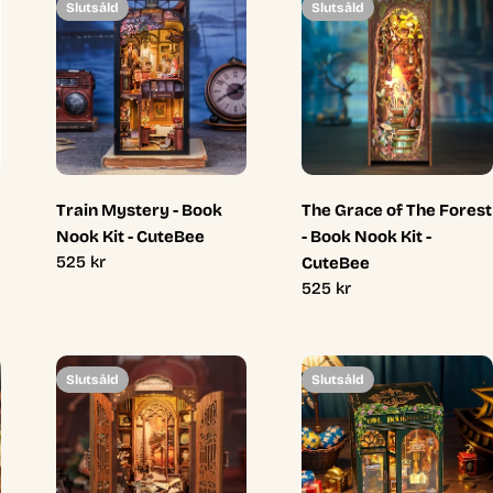
Slutsåld
Slutsåld
Train Mystery - Book
The Grace of The Forest
Nook Kit - CuteBee
- Book Nook Kit -
Ordinarie
525 kr
CuteBee
pris
Ordinarie
525 kr
pris
Slutsåld
Slutsåld