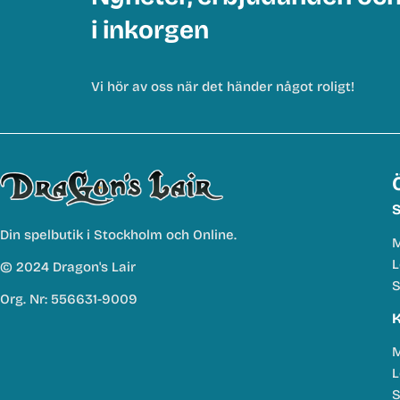
i inkorgen
Vi hör av oss när det händer något roligt!
S
Din spelbutik i Stockholm och Online.
M
L
© 2024 Dragon's Lair
S
Org. Nr: 556631-9009
K
M
L
S