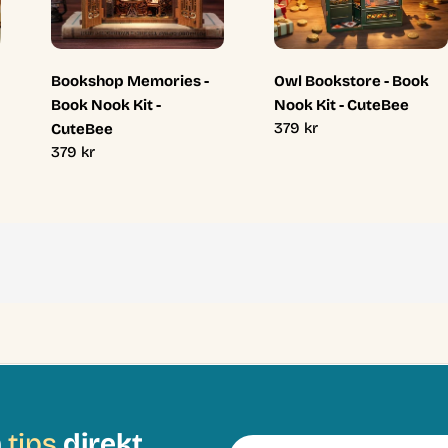
Bookshop Memories -
Owl Bookstore - Book
Book Nook Kit -
Nook Kit - CuteBee
Ordinarie
379 kr
CuteBee
pris
Ordinarie
379 kr
pris
h
tips
direkt
E-