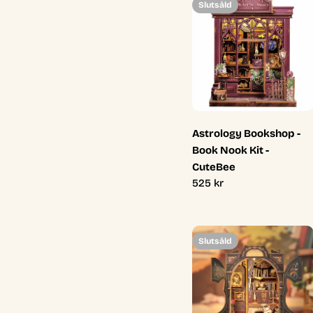
Slutsåld
Astrology Bookshop -
Book Nook Kit -
CuteBee
Ordinarie
525 kr
pris
Slutsåld