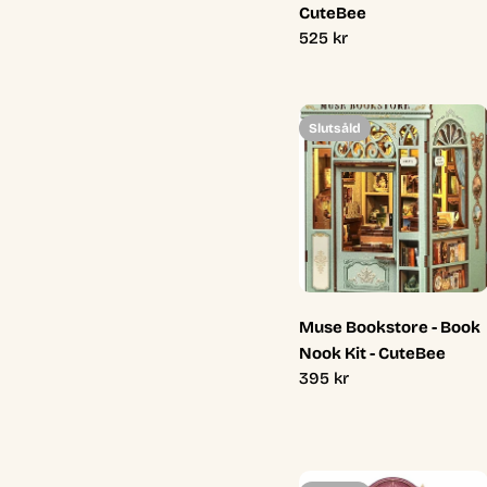
CuteBee
Ordinarie
525 kr
pris
Slutsåld
Muse Bookstore - Book
Nook Kit - CuteBee
Ordinarie
395 kr
pris