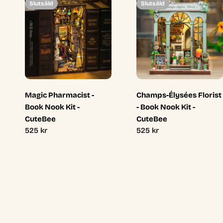
Slutsåld
Slutsåld
Magic Pharmacist -
Champs-Élysées Florist
Book Nook Kit -
- Book Nook Kit -
CuteBee
CuteBee
Ordinarie
525 kr
Ordinarie
525 kr
pris
pris