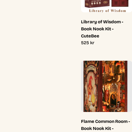
Library of Wisdom -
Book Nook Kit -
CuteBee
Ordinarie
525 kr
pris
Flame Common Room -
Book Nook Kit -