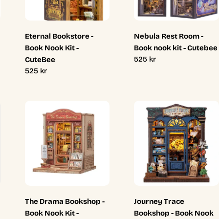
Eternal Bookstore -
Nebula Rest Room -
Book Nook Kit -
Book nook kit - Cutebee
Ordinarie
525 kr
CuteBee
pris
Ordinarie
525 kr
pris
The Drama Bookshop -
Journey Trace
Book Nook Kit -
Bookshop - Book Nook