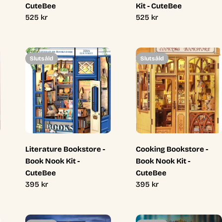
CuteBee
Kit - CuteBee
Ordinarie
525 kr
Ordinarie
525 kr
pris
pris
Slutsåld
Slutsåld
Literature Bookstore -
Cooking Bookstore -
Book Nook Kit -
Book Nook Kit -
CuteBee
CuteBee
Ordinarie
395 kr
Ordinarie
395 kr
pris
pris