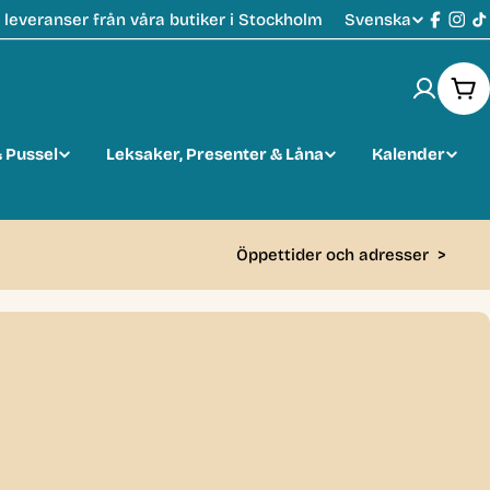
Svenska
leveranser från våra butiker i Stockholm
S
Faceb
Ins
T
p
Var
r
 Pussel
Leksaker, Presenter & Låna
Kalender
å
k
Öppettider och adresser
>