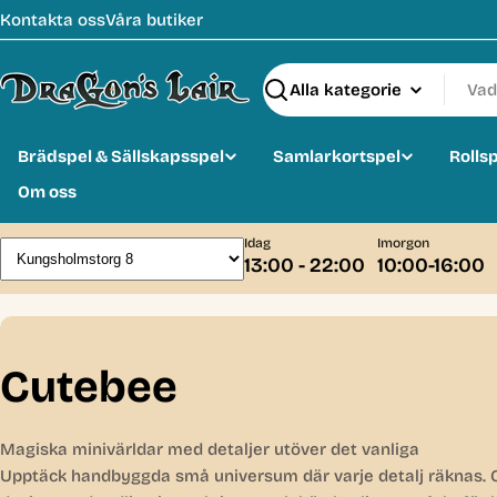
Hoppa
Kontakta oss
Våra butiker
till
innehåll
Sök
Brädspel & Sällskapsspel
Samlarkortspel
Rolls
Om oss
Idag
Imorgon
13:00 - 22:00
10:00-16:00
C
Cutebee
o
Magiska minivärldar med detaljer utöver det vanliga
l
Upptäck handbyggda små universum där varje detalj räknas.