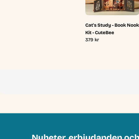
Cat's Study - Book Nook
Kit - CuteBee
Ordinarie
379 kr
pris
Nyheter, erbjudanden oc