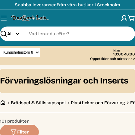
Hoppa
Snabba leveranser från våra butiker i Stockholm
till
innehåll
V
Sök
Idag
10:00-16:00
Öppettider och adresser
>
C
Förvaringslösningar och Inserts
o
l
Brädspel & Sällskapsspel
Plastfickor och Förvaring
Fö
l
e
101 produkter
c
Filter