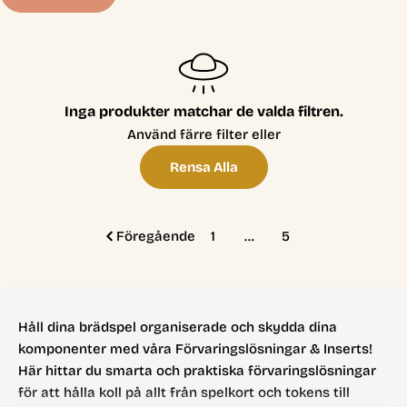
t
i
o
n
Inga produkter matchar de valda filtren.
:
Använd färre filter eller
Rensa Alla
Föregående
1
…
5
Håll dina brädspel organiserade och skydda dina
komponenter med våra Förvaringslösningar & Inserts!
Här hittar du smarta och praktiska förvaringslösningar
för att hålla koll på allt från spelkort och tokens till