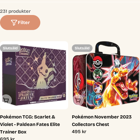
t
231 produkter
i
Filter
o
n
:
Slutsåld
Slutsåld
Slutsåld
Slutsåld
Pokémon TCG: Scarlet &
Pokémon November 2023
Violet - Paldean Fates Elite
Collectors Chest
Ordinarie
495 kr
Trainer Box
pris
Ordinarie
695 kr