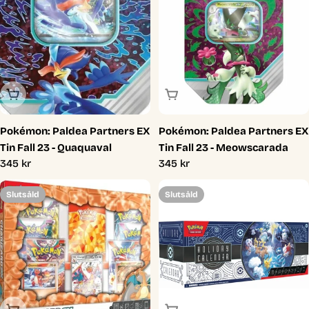
Slutsåld
Slutsåld
Pokémon: Paldea Partners EX
Pokémon: Paldea Partners EX
Tin Fall 23 - Quaquaval
Tin Fall 23 - Meowscarada
Ordinarie
345 kr
Ordinarie
345 kr
pris
pris
Slutsåld
Slutsåld