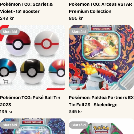
Pokémon TCG: Scarlet &
Pokemon TCG: Arceus VSTAR
Violet - 151 Booster
Premium Collection
Ordinarie
249 kr
Ordinarie
895 kr
pris
pris
Slutsåld
Slutsåld
Slutsåld
Slutsåld
Pokémon TCG: Poké Ball Tin
Pokémon: Paldea Partners EX
2023
Tin Fall 23 - Skeledirge
Ordinarie
195 kr
Ordinarie
345 kr
pris
pris
Slutsåld
Slutsåld