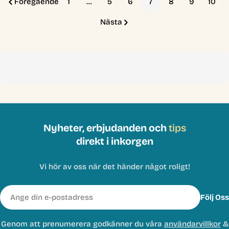
Föregående
1
…
5
6
7
8
9
10
Nästa
Nyheter, erbjudanden och
tips
direkt i inkorgen
Vi hör av oss när det händer något roligt!
E-
Följ Oss
post
Genom att prenumerera godkänner du våra
användarvillkor
&