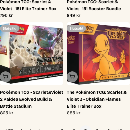
Pokémon TCG: Scarlet &
Pokémon TCG: Scarlet &
Violet - 151 Elite Trainer Box
Violet - 151 Booster Bundle
Ordinarie
795 kr
Ordinarie
849 kr
pris
pris
Slutsåld
Slutsåld
Slutsåld
Slutsåld
Pokémon TCG - Scarlet&Violet
The Pokémon TCG: Scarlet &
2 Paldea Evolved Build &
Violet 3 - Obsidian Flames
Battle Stadium
Elite Trainer Box
Ordinarie
825 kr
Ordinarie
685 kr
pris
pris