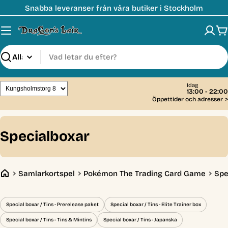
Hoppa
Snabba leveranser från våra butiker i Stockholm
till
innehåll
V
Sök
Idag
13:00 - 22:00
Öppettider och adresser
>
C
Specialboxar
o
l
Samlarkortspel
Pokémon The Trading Card Game
Spe
l
e
Special boxar / Tins - Prerelease paket
Special boxar / Tins - Elite Trainer box
c
Special boxar / Tins - Tins & Mintins
Special boxar / Tins - Japanska