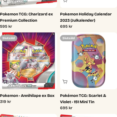
Slutsåld
Slutsåld
Pokemon TCG: Charizard ex
Pokemon Holiday Calendar
Premium Collection
2023 (Julkalender)
Ordinarie
595 kr
Ordinarie
695 kr
pris
pris
Slutsåld
Slutsåld
Slutsåld
Slutsåld
Pokemon - Annihilape ex Box
Pokémon TCG: Scarlet &
Ordinarie
319 kr
Violet - 151 Mini Tin
pris
Ordinarie
695 kr
pris