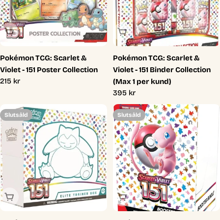
Slutsåld
Slutsåld
Pokémon TCG: Scarlet &
Pokémon TCG: Scarlet &
Violet - 151 Poster Collection
Violet - 151 Binder Collection
Ordinarie
215 kr
(Max 1 per kund)
pris
Ordinarie
395 kr
pris
Slutsåld
Slutsåld
Slutsåld
Slutsåld