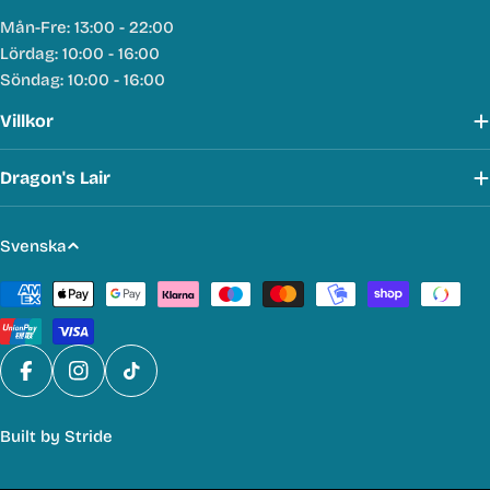
Mån-Fre: 13:00 - 22:00
Lördag: 10:00 - 16:00
Söndag: 10:00 - 16:00
Villkor
Dragon's Lair
S
Svenska
p
Betalmetoder
r
å
k
Facebook
Instagram
TikTok
Built by
Stride