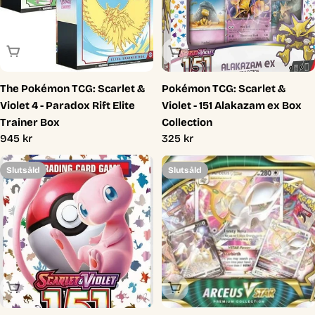
Slutsåld
Slutsåld
The Pokémon TCG: Scarlet &
Pokémon TCG: Scarlet &
Violet 4 - Paradox Rift Elite
Violet - 151 Alakazam ex Box
Trainer Box
Collection
Ordinarie
945 kr
Ordinarie
325 kr
pris
pris
Slutsåld
Slutsåld
Slutsåld
Slutsåld