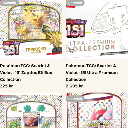
Slutsåld
Slutsåld
Slutsåld
Slutsåld
Pokémon TCG: Scarlet &
Pokémon TCG: Scarlet &
Violet - 151 Zapdos EX Box
Violet - 151 Ultra Premium
Collection
Collection
Ordinarie
325 kr
Ordinarie
2 695 kr
pris
pris
Slutsåld
Slutsåld