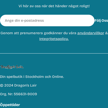
Vi hör av oss när det händer något roligt!
E-
Följ Oss
post
Genom att prenumerera godkänner du våra
användarvillkor
&
Integritetspolicy.
Din spelbutik i Stockholm och Online.
© 2024 Dragon's Lair
Org. Nr: 556631-9009
Öppettider