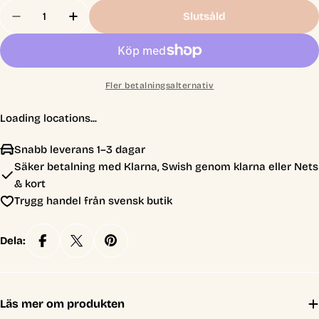
Antal
Slutsåld
Minska Antal För The Pokémon TCG: Trainer’s Too
Öka Antal För The Pokémon TCG: Trainer
Fler betalningsalternativ
Loading locations...
Snabb leverans 1–3 dagar
Säker betalning med Klarna, Swish genom klarna eller Nets
& kort
Trygg handel från svensk butik
Dela:
Läs mer om produkten