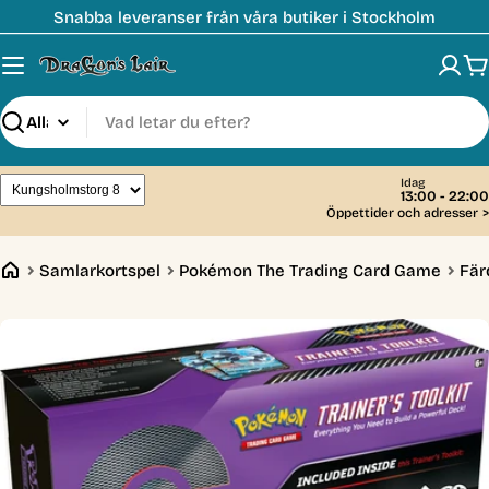
Hoppa
Snabba leveranser från våra butiker i Stockholm
till
innehåll
V
Sök
Idag
13:00 - 22:00
Öppettider och adresser
>
Samlarkortspel
Pokémon The Trading Card Game
Fär
Öppna media 0 i modal