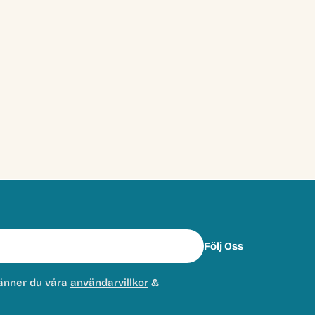
Följ Oss
änner du våra
användarvillkor
&