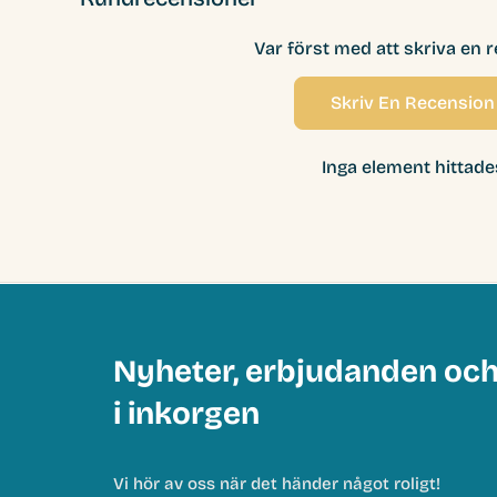
Var först med att skriva en 
Skriv En Recension
Inga element hittade
Nyheter, erbjudanden oc
i inkorgen
Vi hör av oss när det händer något roligt!