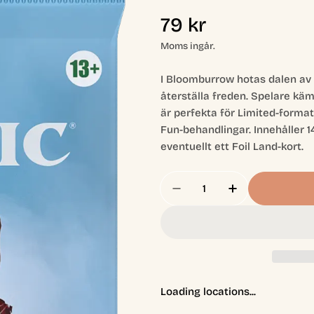
Ordinarie
79 kr
pris
Moms ingår.
I Bloomburrow hotas dalen av
återställa freden. Spelare k
är perfekta för Limited-format
Fun-behandlingar. Innehåller 1
eventuellt ett Foil Land-kort.
Antal
Minska Antal För Blo
Öka Antal Fö
Loading locations...