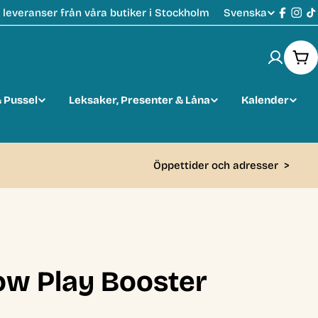
Svenska
leveranser från våra butiker i Stockholm
S
Faceb
Ins
T
p
Var
r
 Pussel
Leksaker, Presenter & Låna
Kalender
å
k
Öppettider och adresser
>
w Play Booster