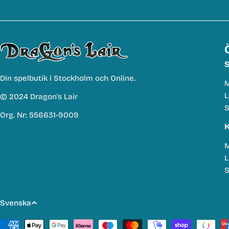
S
Din spelbutik i Stockholm och Online.
M
L
© 2024 Dragon's Lair
S
Org. Nr: 556631-9009
K
M
L
S
S
Svenska
p
Betalmetoder