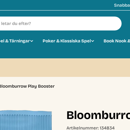
Snabba 
pel & Tärningar
Poker & Klassiska Spel
Book Nook &
Bloomburrow Play Booster
Bloomburro
Artikelnummer:
134834