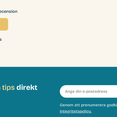
recension
s
h
tips
direkt
E-
post
Genom att prenumerera godk
Integritetspolicy.