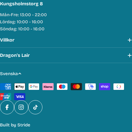
Kungsholmstorg 8
Mån-Fre: 13:00 - 22:00
Lördag: 10:00 - 16:00
Söndag: 10:00 - 16:00
Villkor
Dragon's Lair
S
Svenska
p
Betalmetoder
r
å
k
Facebook
Instagram
TikTok
Built by
Stride