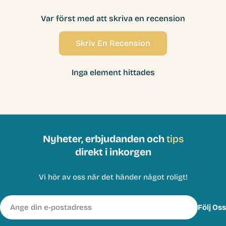
Var först med att skriva en recension
Skriv En Recension
Inga element hittades
Nyheter, erbjudanden och
tips
direkt i inkorgen
Vi hör av oss när det händer något roligt!
E-
Följ Oss
post