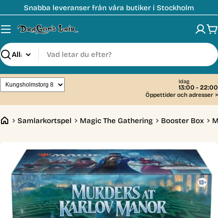
Hoppa
Snabba leveranser från våra butiker i Stockholm
till
innehåll
V
Sök
Idag
13:00 - 22:00
Öppettider och adresser
>
Samlarkortspel
Magic The Gathering
Booster Box
M
Öppna media 0 i modal