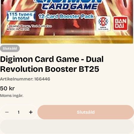
Slutsåld
Digimon Card Game - Dual
Revolution Booster BT25
Artikelnummer:
166446
Ordinarie
50 kr
pris
Moms ingår.
Antal
Slutsåld
Minska Antal För Digimon Card Game - Dual Revo
Öka Antal För Digimon Card Game - Dua