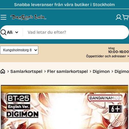
Hoppa
Snabba leveranser från våra butiker i Stockholm
till
innehåll
V
Sök
Idag
10:00-16:00
Öppettider och adresser
>
Samlarkortspel
Fler samlarkortspel
Digimon
Digimo