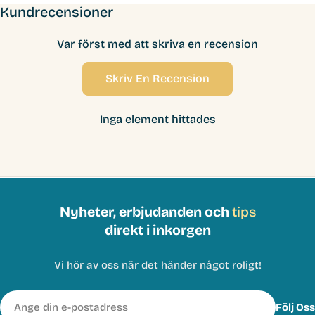
Kundrecensioner
Var först med att skriva en recension
Skriv En Recension
Inga element hittades
Nyheter, erbjudanden och
tips
direkt i inkorgen
Vi hör av oss när det händer något roligt!
E-
Följ Oss
post