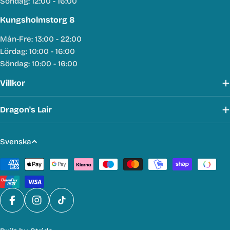
Söndag: 12:00 - 16:00
Kungsholmstorg 8
Mån-Fre: 13:00 - 22:00
Lördag: 10:00 - 16:00
Söndag: 10:00 - 16:00
Villkor
Dragon's Lair
S
Svenska
p
Betalmetoder
r
å
k
Facebook
Instagram
TikTok