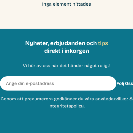
Inga element hittades
Nyheter, erbjudanden och
tips
direkt i inkorgen
Vi hör av oss när det händer något roligt!
E-
Följ Oss
post
Genom att prenumerera godkänner du våra
användarvillkor
&
Integritetspolicy.