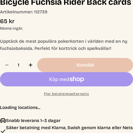
Bicycle Fuchsia Rider Back cards
Artikelnummer:
112739
Ordinarie
65 kr
pris
Moms ingår.
Upptäck de mest populära pokerkorten i världen med en ny
fuchsiabaksida. Perfekt för korttrick och spelkvällar!
Antal
Slutsåld
Minska Antal För Bicycle Fuchsia Rider Back Car
Öka Antal För Bicycle Fuchsia Rider Ba
Fler betalningsalternativ
Loading locations...
Snabb leverans 1–3 dagar
Säker betalning med Klarna, Swish genom klarna eller Nets