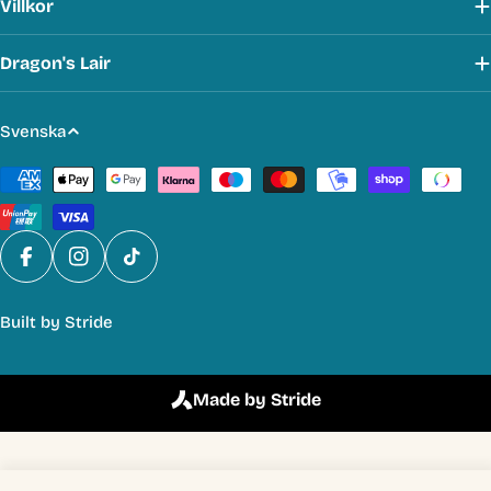
Villkor
Dragon's Lair
S
Svenska
p
Betalmetoder
r
å
k
Facebook
Instagram
TikTok
Built by
Stride
Made by Stride