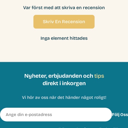
Var först med att skriva en recension
Skriv En Recension
Inga element hittades
Nyheter, erbjudanden och
tips
direkt i inkorgen
Vi hör av oss när det händer något roligt!
E-
Följ Oss
post