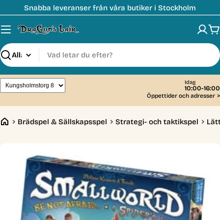
Hoppa
Snabba leveranser från våra butiker i Stockholm
till
innehåll
V
Sök
Idag
10:00-16:00
Öppettider och adresser
>
Brädspel & Sällskapsspel
Strategi- och taktikspel
Lät