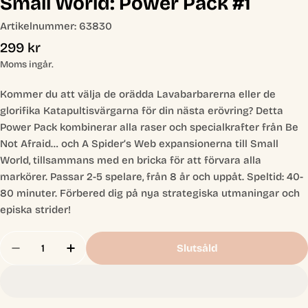
Small World: Power Pack #1
Artikelnummer:
63830
Ordinarie
299 kr
pris
Moms ingår.
Kommer du att välja de orädda Lavabarbarerna eller de
glorifika Katapultisvärgarna för din nästa erövring? Detta
Power Pack kombinerar alla raser och specialkrafter från Be
Not Afraid… och A Spider’s Web expansionerna till Small
World, tillsammans med en bricka för att förvara alla
markörer. Passar 2-5 spelare, från 8 år och uppåt. Speltid: 40-
80 minuter. Förbered dig på nya strategiska utmaningar och
episka strider!
Antal
Slutsåld
Minska Antal För Small World: Power Pack #1
Öka Antal För Small World: Power Pack 