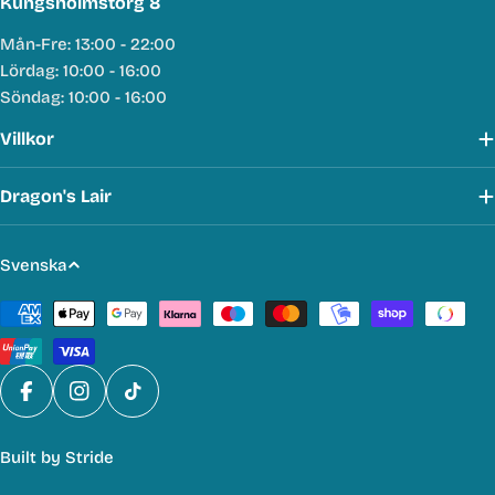
Kungsholmstorg 8
Mån-Fre: 13:00 - 22:00
Lördag: 10:00 - 16:00
Söndag: 10:00 - 16:00
Villkor
Dragon's Lair
S
Svenska
p
Betalmetoder
r
å
k
Facebook
Instagram
TikTok
Built by
Stride