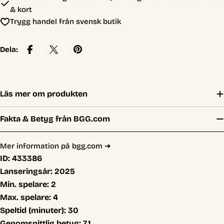
& kort
Trygg handel från svensk butik
Dela:
Läs mer om produkten
Fakta & Betyg från BGG.com
Mer information på bgg.com ➜
ID:
433386
Lanseringsår:
2025
Min. spelare:
2
Max. spelare:
4
Speltid (minuter):
30
Genomsnittlig betyg:
7,1