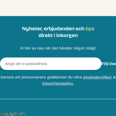
Nyheter, erbjudanden och
tips
direkt i inkorgen
Vi hör av oss när det händer något roligt!
E-
Följ Oss
post
Genom att prenumerera godkänner du våra
användarvillkor
&
Integritetspolicy.