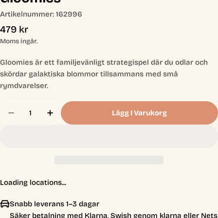
Artikelnummer:
162996
Ordinarie
479 kr
pris
Moms ingår.
Gloomies är ett familjevänligt strategispel där du odlar och
skördar galaktiska blommor tillsammans med små
rymdvarelser.
Antal
Lägg I Varukorg
Minska Antal För Gloomies
Öka Antal För Gloomies
Loading locations...
Snabb leverans 1–3 dagar
Säker betalning med Klarna, Swish genom klarna eller Nets