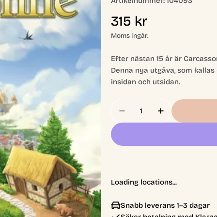
Artikelnummer:
104093
Ordinarie
315 kr
pris
Moms ingår.
Efter nästan 15 år är Carcasso
Denna nya utgåva, som kallas 
insidan och utsidan.
Antal
Minska Antal För Carc
Öka Antal Fö
Loading locations...
Snabb leverans 1–3 dagar