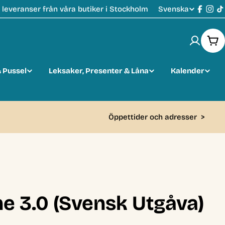
Svenska
leveranser från våra butiker i Stockholm
S
Faceb
Ins
T
p
Var
r
 Pussel
Leksaker, Presenter & Låna
Kalender
å
k
Öppettider och adresser
>
e 3.0 (Svensk Utgåva)