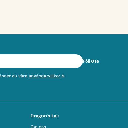
Följ Oss
änner du våra
användarvillkor
&
Dragon's Lair
Om oss