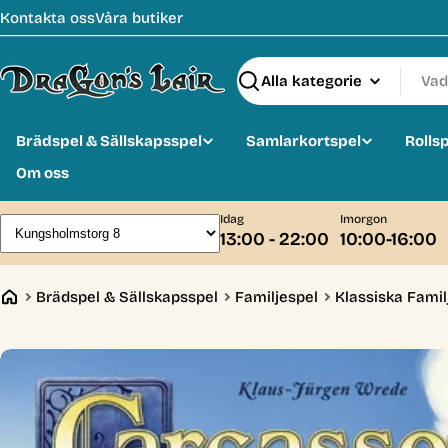
Hoppa
Kontakta oss
Våra butiker
till
innehåll
Sök
Brädspel & Sällskapsspel
Samlarkortspel
Rolls
Om oss
Idag
Imorgon
13:00 - 22:00
10:00-16:00
Brädspel & Sällskapsspel
Familjespel
Klassiska Famil