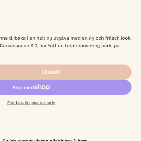
nne tillbaka i en helt ny utgåva med en ny och fräsch look.
Carcassonne 3.0, har fått en totalrenovering både på
Slutsåld
assonne 3.0 (Svensk Utgåva)
r Carcassonne 3.0 (Svensk Utgåva)
Fler betalningsalternativ