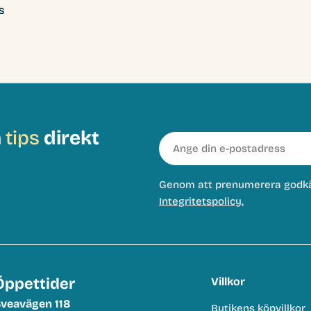
s
h
tips
direkt
E-
post
Genom att prenumerera godk
Integritetspolicy.
Öppettider
Villkor
veavägen 118
Butikens köpvillkor