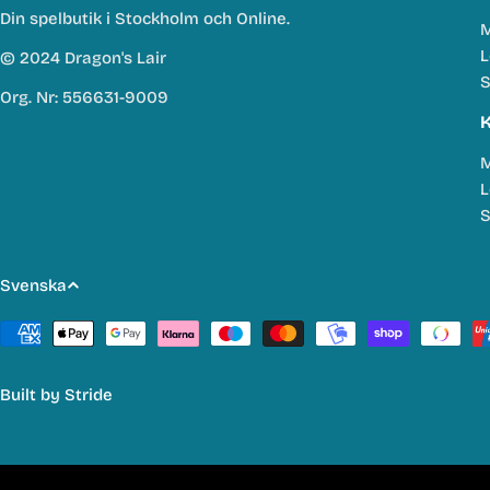
Din spelbutik i Stockholm och Online.
M
L
© 2024 Dragon's Lair
S
Org. Nr: 556631-9009
K
M
L
S
S
Svenska
p
Betalmetoder
r
Built by
Stride
å
k