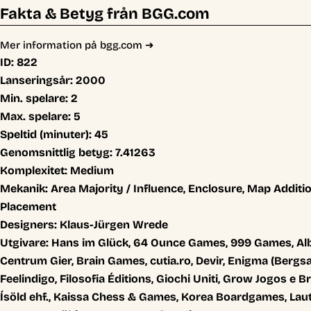
Fakta & Betyg från BGG.com
Mer information på bgg.com ➜
ID:
822
Lanseringsår:
2000
Min. spelare:
2
Max. spelare:
5
Speltid (minuter):
45
Genomsnittlig betyg:
7.41263
Komplexitet:
Medium
Mekanik:
Area Majority / Influence, Enclosure, Map Additio
Placement
Designers:
Klaus-Jürgen Wrede
Utgivare:
Hans im Glück, 64 Ounce Games, 999 Games, Alb
Centrum Gier, Brain Games, cutia.ro, Devir, Enigma (Bergs
Feelindigo, Filosofia Éditions, Giochi Uniti, Grow Jogos e
Ísöld ehf., Kaissa Chess & Games, Korea Boardgames, Laut