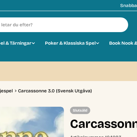
Snabba 
pel & Tärningar
Poker & Klassiska Spel
Book Nook &
jespel
Carcassonne 3.0 (Svensk Utgåva)
Slutsåld
Carcassonn