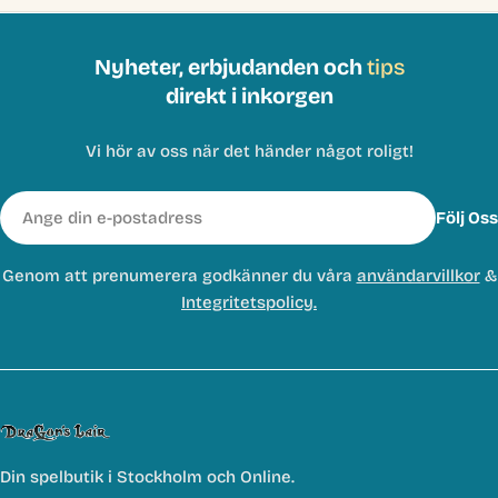
Nyheter, erbjudanden och
tips
direkt i inkorgen
Vi hör av oss när det händer något roligt!
E-
Följ Oss
post
Genom att prenumerera godkänner du våra
användarvillkor
&
Integritetspolicy.
Din spelbutik i Stockholm och Online.