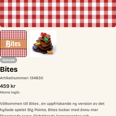
Slutsåld
Bites
Artikelnummer:
134830
Ordinarie
459 kr
pris
Moms ingår.
Välkommen till Bites , en uppfriskande ny version av det
hyllade spelet Big Points. Bites lockar med ännu mer
fängslande tema, förbättrade komponenter och