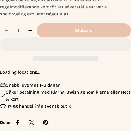
regelmodifierande kort för att säkerställa att varje
spelomgång erbjuder något nytt.
Antal
Slutsåld
Minska Antal För Bites
Öka Antal För Bites
Loading locations...
Snabb leverans 1–3 dagar
Säker betalning med Klarna, Swish genom klarna eller Nets
& kort
Trygg handel från svensk butik
Dela: