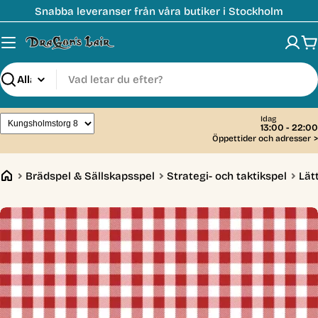
Hoppa
Snabba leveranser från våra butiker i Stockholm
till
innehåll
V
Sök
Idag
13:00 - 22:00
Öppettider och adresser
>
Brädspel & Sällskapsspel
Strategi- och taktikspel
Lät