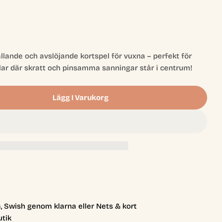
lande och avslöjande kortspel för vuxna – perfekt för
llar där skratt och pinsamma sanningar står i centrum!
Öppna media 2 
Lägg I Varukorg
d The Room
r Read The Room
, Swish genom klarna eller Nets & kort
utik