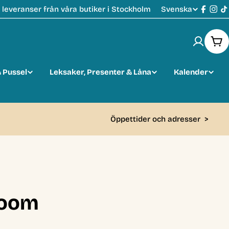
Svenska
leveranser från våra butiker i Stockholm
S
Faceb
Ins
T
p
Var
r
 Pussel
Leksaker, Presenter & Låna
Kalender
å
k
Öppettider och adresser
>
Room