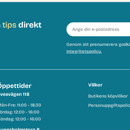
h
tips
direkt
E-
post
Genom att prenumerera godk
Integritetspolicy.
Öppettider
Villkor
veavägen 118
Butikens köpvillkor
ån-Fre: 11:00 - 18:30
Personuppgiftspoli
ördag: 12:00 - 16:00
öndag: 12:00 - 16:00
ungsholmstorg 8