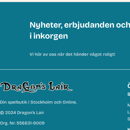
Nyheter, erbjudanden oc
i inkorgen
Vi hör av oss när det händer något roligt!
S
Din spelbutik i Stockholm och Online.
M
L
© 2024 Dragon's Lair
S
Org. Nr: 556631-9009
K