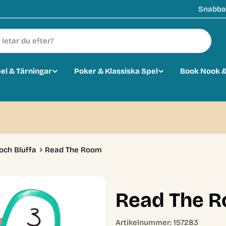
Snabba 
pel & Tärningar
Poker & Klassiska Spel
Book Nook &
och Bluffa
Read The Room
Read The 
Artikelnummer:
157283