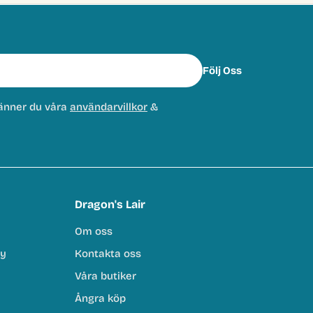
Följ Oss
änner du våra
användarvillkor
&
Dragon's Lair
Om oss
cy
Kontakta oss
Våra butiker
Ångra köp