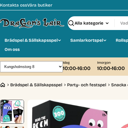
Hoppa
Kontakta oss
Våra butiker
till
innehåll
Sök
Brädspel & Sällskapsspel
Samlarkortspel
Rolls
Om oss
Idag
Imorgon
10:00-16:00
10:00-16:00
Brädspel & Sällskapsspel
Party- och festspel
Snacka 