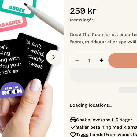
Ordinarie
259 kr
pris
Moms ingår.
Read The Room är ett underhål
fester, middagar eller spelkvä
Antal
Öppna media 1 i modal
Minska Antal För Rea
Öka Antal Fö
Loading locations...
Snabb leverans 1–3 dagar
Säker betalning med Klarna
Trygg handel från svensk b