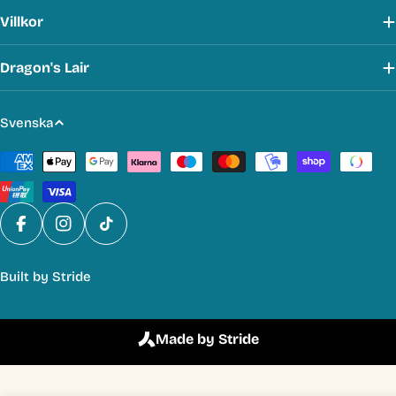
Villkor
Dragon's Lair
S
Svenska
p
Betalmetoder
r
å
k
Facebook
Instagram
TikTok
Built by
Stride
Made by Stride