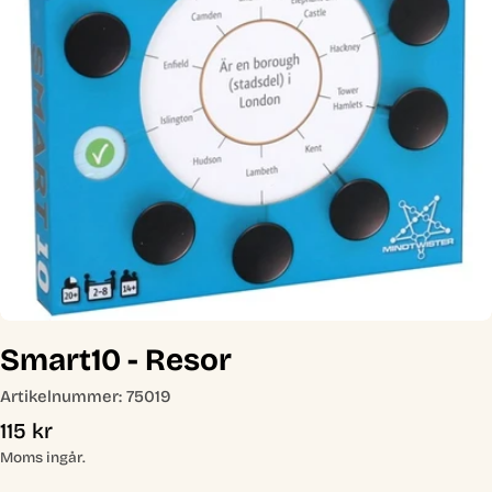
Öppna media 0 i modal
Smart10 - Resor
Artikelnummer:
75019
Ordinarie
115 kr
pris
Moms ingår.