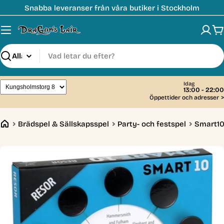
Hoppa
Snabba leveranser från våra butiker i Stockholm
till
innehåll
V
Sök
Idag
13:00 - 22:00
Öppettider och adresser
>
Brädspel & Sällskapsspel
Party- och festspel
Smart10