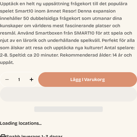
Upptäck en helt ny uppsättning frågekort till det populära
spelet Smart10 inom ämnet Resor! Denna expansion
innehåller 50 dubbelsidiga frågekort som utmanar dina
kunskaper om världens mest fascinerande platser och
resmål. Använd Smartboxen från SMART10 för att spela och
njut av en lärorik och underhållande spelkväll. Perfekt för alla
som älskar att resa och upptäcka nya kulturer! Antal spelare:
2-8. Speltid: ca 20 minuter. Rekommenderad ålder: 14 år och
uppåt.
Antal
Lägg I Varukorg
Minska Antal För Smart10 - Resor
Öka Antal För Smart10 - Resor
Loading locations...
Snabb leverans 1–3 dagar