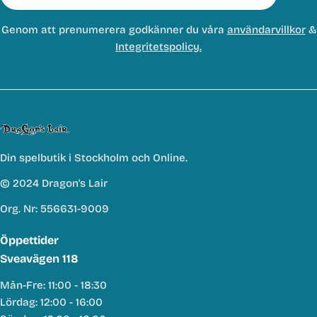
post
Genom att prenumerera godkänner du våra
användarvillkor
&
Integritetspolicy.
Din spelbutik i Stockholm och Online.
© 2024 Dragon's Lair
Org. Nr: 556631-9009
Öppettider
Sveavägen 118
Mån-Fre: 11:00 - 18:30
Lördag: 12:00 - 16:00