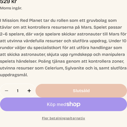
Ordinarie
529 kr
pris
Moms ingår.
I Mission: Red Planet tar du rollen som ett gruvbolag som
tävlar om att kontrollera resurserna på Mars. Spelet passar
2–6 spelare, där varje spelare skickar astronauter till Mars för
att utvinna värdefulla resurser och slutföra uppdrag. Under 10
rundor väljer du specialistkort för att utföra handlingar som
att skicka astronauter, skjuta upp rymdskepp och manipulera
spelets händelser. Poäng tjänas genom att kontrollera zoner,
utvinna resurser som Celerium, Sylvanite och is, samt slutföra
uppdragsmål.
Antal
Slutsåld
Minska Antal För Mission Red Planet 3rd Edition
Öka Antal För Mission Red Planet 3rd Ed
Fler betalningsalternativ