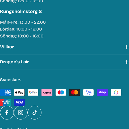
Söndag: 12:00 - 16:00
Kungsholmstorg 8
Mån-Fre: 13:00 - 22:00
Lördag: 10:00 - 16:00
Söndag: 10:00 - 16:00
Villkor
Dragon's Lair
S
Svenska
p
Betalmetoder
r
å
k
Facebook
Instagram
TikTok