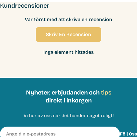
Kundrecensioner
Var först med att skriva en recension
Skriv En Recension
Inga element hittades
Nyheter, erbjudanden och
tips
direkt i inkorgen
Vi hör av oss när det händer något roligt!
E-
Följ Oss