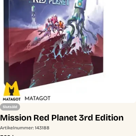
Öppna media 0 i modal
Slutsåld
Mission Red Planet 3rd Edition
Artikelnummer:
143188