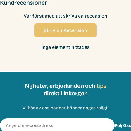
Kundrecensioner
Var först med att skriva en recension
Skriv En Recension
Inga element hittades
Nyheter, erbjudanden och
tips
direkt i inkorgen
Vi hör av oss när det händer något roligt!
E-
Följ Oss
post