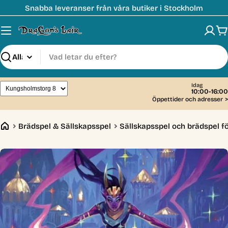
Hoppa
Snabba leveranser från våra butiker i Stockholm
till
innehåll
V
Sök
Idag
10:00-16:00
Öppettider och adresser
>
Brädspel & Sällskapsspel
Sällskapsspel och brädspel fö