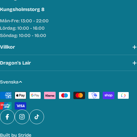
Kungsholmstorg 8
Mån-Fre: 13:00 - 22:00
Lördag: 10:00 - 16:00
Söndag: 10:00 - 16:00
Villkor
Dragon's Lair
S
Svenska
p
Betalmetoder
r
å
k
Facebook
Instagram
TikTok
Built by
Stride