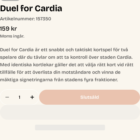
Duel for Cardia
Artikelnummer:
157350
Ordinarie
159 kr
pris
Moms ingår.
Duel for Cardia är ett snabbt och taktiskt kortspel för två
spelare där du tävlar om att ta kontroll över staden Cardia.
Med identiska kortlekar gäller det att välja rätt kort vid rätt
tillfälle för att överlista din motståndare och vinna de
mäktiga signetringarna från stadens fyra fraktioner.
Antal
Slutsåld
Minska Antal För Duel For Cardia
Öka Antal För Duel For Cardia