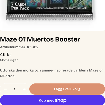
Maze Of Muertos Booster
Artikelnummer:
161902
Ordinarie
45 kr
pris
Moms ingår.
Utforska den mörka och anime-inspirerade världen i Maze of
Muertos.
Antal
Lägg I Varukorg
Minska Antal För Maze Of Muertos Booster
Öka Antal För Maze Of Muertos Booster