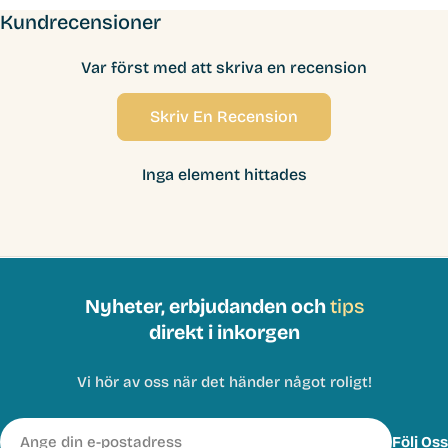
Kundrecensioner
Var först med att skriva en recension
Skriv En Recension
Inga element hittades
Nyheter, erbjudanden och
tips
direkt i inkorgen
Vi hör av oss när det händer något roligt!
E-
Följ Oss