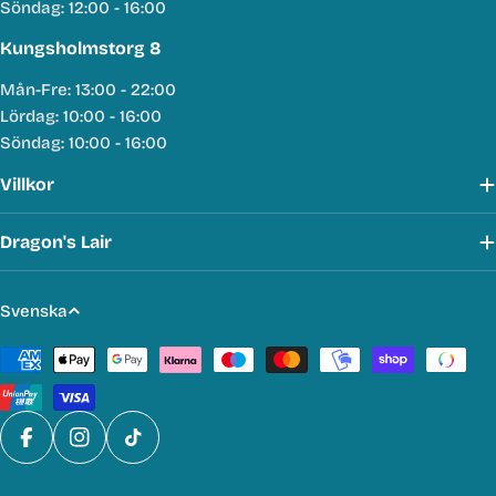
Söndag: 12:00 - 16:00
Kungsholmstorg 8
Mån-Fre: 13:00 - 22:00
Lördag: 10:00 - 16:00
Söndag: 10:00 - 16:00
Villkor
Dragon's Lair
S
Svenska
p
Betalmetoder
r
å
k
Facebook
Instagram
TikTok