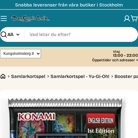
Hoppa
Snabba leveranser från våra butiker i Stockholm
till
innehåll
V
Sök
Idag
13:00 - 22:00
Öppettider och adresser
>
Samlarkortspel
Samlarkortspel - Yu-Gi-Oh!
Booster p