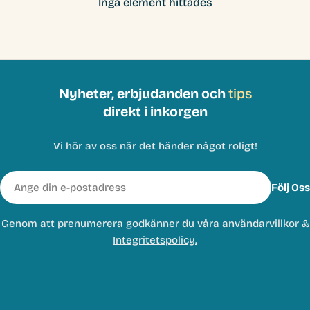
Inga element hittades
Nyheter, erbjudanden och
tips
direkt i inkorgen
Vi hör av oss när det händer något roligt!
E-
Följ Oss
post
Genom att prenumerera godkänner du våra
användarvillkor
&
Integritetspolicy.