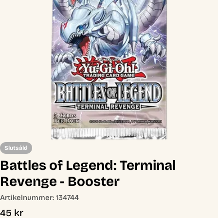
Öppna media 0 i modal
Slutsåld
Battles of Legend: Terminal
Revenge - Booster
Artikelnummer:
134744
Ordinarie
45 kr