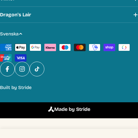
Dragon's Lair
S
Svenska
p
Betalmetoder
r
å
k
Facebook
Instagram
TikTok
Built by
Stride
Made by Stride