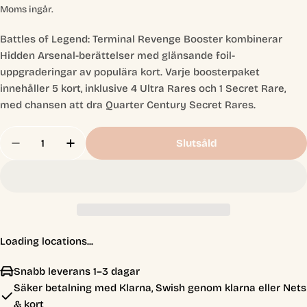
pris
Moms ingår.
Battles of Legend: Terminal Revenge Booster kombinerar
Hidden Arsenal-berättelser med glänsande foil-
uppgraderingar av populära kort. Varje boosterpaket
innehåller 5 kort, inklusive 4 Ultra Rares och 1 Secret Rare,
med chansen att dra Quarter Century Secret Rares.
Antal
Slutsåld
Minska Antal För Battles Of Legend: Terminal Rev
Öka Antal För Battles Of Legend: Termin
Loading locations...
Snabb leverans 1–3 dagar
Säker betalning med Klarna, Swish genom klarna eller Nets
& kort