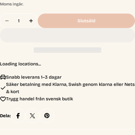
pris
Moms ingår.
Antal
Slutsåld
Minska Antal För Star Wars: Unlimited - Twin Su
Öka Antal För Star Wars: Unlimited - T
Loading locations...
Snabb leverans 1–3 dagar
Säker betalning med Klarna, Swish genom klarna eller Nets
& kort
Trygg handel från svensk butik
Dela: