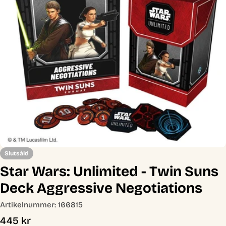
Öppna media 0 i modal
Slutsåld
Star Wars: Unlimited - Twin Suns
Deck Aggressive Negotiations
Artikelnummer:
166815
Ordinarie
445 kr