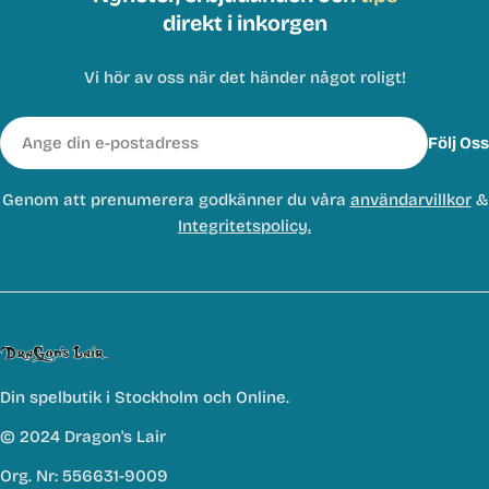
direkt i inkorgen
Vi hör av oss när det händer något roligt!
E-
Följ Oss
post
Genom att prenumerera godkänner du våra
användarvillkor
&
Integritetspolicy.
Din spelbutik i Stockholm och Online.
© 2024 Dragon's Lair
Org. Nr: 556631-9009