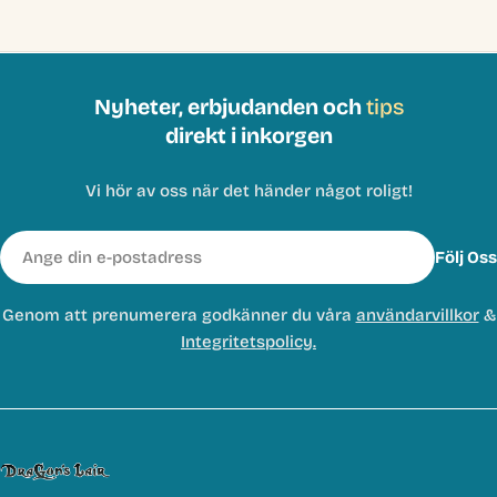
Nyheter, erbjudanden och
tips
direkt i inkorgen
Vi hör av oss när det händer något roligt!
E-
Följ Oss
post
Genom att prenumerera godkänner du våra
användarvillkor
&
Integritetspolicy.