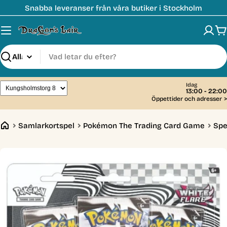
Hoppa
Snabba leveranser från våra butiker i Stockholm
till
innehåll
V
Sök
Idag
13:00 - 22:00
Öppettider och adresser
>
Samlarkortspel
Pokémon The Trading Card Game
Spe