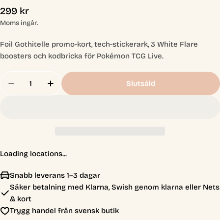
Ordinarie
299 kr
pris
Moms ingår.
Foil Gothitelle promo-kort, tech-stickerark, 3 White Flare
boosters och kodbricka för Pokémon TCG Live.
Antal
Slutsåld
Minska Antal För Pokemon SV10.5 - Black Bolt &am
Öka Antal För Pokemon SV10.5 - Black Bo
Loading locations...
Snabb leverans 1–3 dagar
Säker betalning med Klarna, Swish genom klarna eller Nets
& kort
Trygg handel från svensk butik