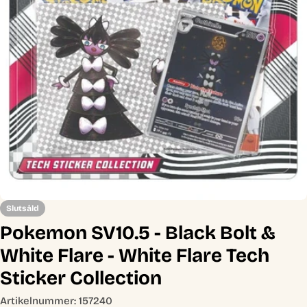
Öppna media 0 i modal
Slutsåld
Pokemon SV10.5 - Black Bolt &
White Flare - White Flare Tech
Sticker Collection
Artikelnummer:
157240