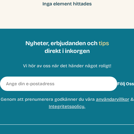
Inga element hittades
Nyheter, erbjudanden och
tips
direkt i inkorgen
Vi hör av oss när det händer något roligt!
E-
Följ Oss
post
Genom att prenumerera godkänner du våra
användarvillkor
&
Integritetspolicy.