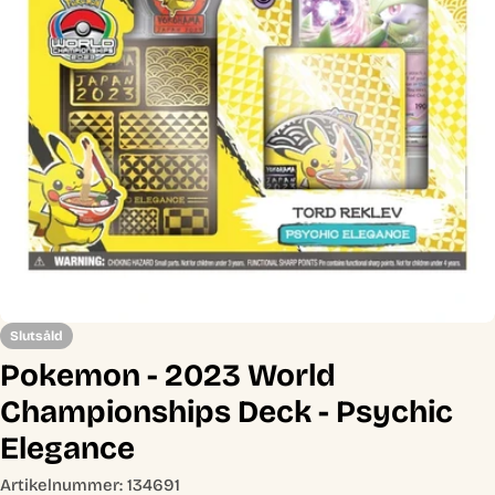
Öppna media 0 i modal
Slutsåld
Pokemon - 2023 World
Championships Deck - Psychic
Elegance
Artikelnummer:
134691