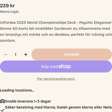
Ordinarie
239 kr
pris
Moms ingår.
Utforska 2023 World Championships Deck - Psychic Elegance!
Denna 60-korts lek innehåller Gardevoir ex, tillsammans med
en broschyr, ett märke och en deckbox, perfekt för träning och
samlare.
Antal
Slutsåld
Minska Antal För Pokemon - 2023 World Champio
Öka Antal För Pokemon - 2023 World C
Fler betalningsalternativ
Loading locations...
Snabb leverans 1–3 dagar
Säker betalning med Klarna, Swish genom klarna eller Nets