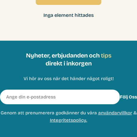
Inga element hittades
Nyheter, erbjudanden och
tips
direkt i inkorgen
Vi hör av oss när det händer något roligt!
E-
Följ Oss
post
Genom att prenumerera godkänner du våra
användarvillkor
&
Integritetspolicy.