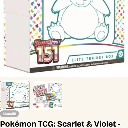
Öppna media 0 i modal
Slutsåld
Pokémon TCG: Scarlet & Violet -