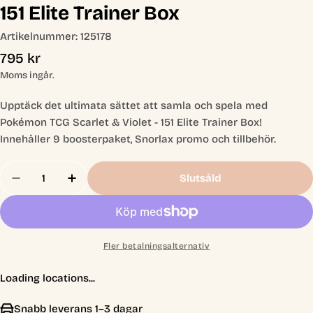
151 Elite Trainer Box
Artikelnummer:
125178
Ordinarie
795 kr
pris
Moms ingår.
Upptäck det ultimata sättet att samla och spela med
Pokémon TCG Scarlet & Violet - 151 Elite Trainer Box!
Innehåller 9 boosterpaket, Snorlax promo och tillbehör.
Antal
Slutsåld
Minska Antal För Pokémon TCG: Scarlet &amp; Viol
Öka Antal För Pokémon TCG: Scarlet &amp
Fler betalningsalternativ
Loading locations...
Snabb leverans 1–3 dagar