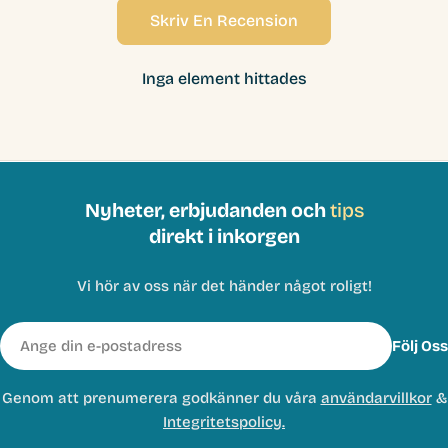
Skriv En Recension
Inga element hittades
Nyheter, erbjudanden och
tips
direkt i inkorgen
Vi hör av oss när det händer något roligt!
E-
Följ Oss
post
Genom att prenumerera godkänner du våra
användarvillkor
&
Integritetspolicy.