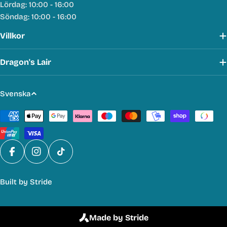
Lördag: 10:00 - 16:00
Söndag: 10:00 - 16:00
Villkor
Dragon's Lair
S
Svenska
p
Betalmetoder
r
å
k
Facebook
Instagram
TikTok
Built by
Stride
Made by Stride