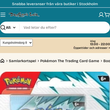
Hoppa
Snabba leveranser från våra butiker i Stockholm
till
innehåll
V
Sök
Idag
13:00 - 22:00
Öppettider och adresser
>
Samlarkortspel
Pokémon The Trading Card Game
Boo