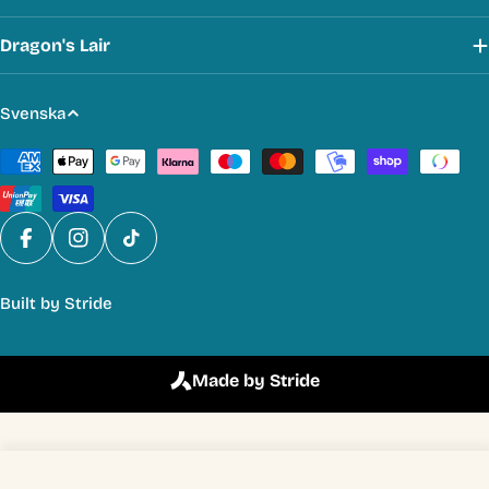
Dragon's Lair
S
Svenska
p
Betalmetoder
r
å
k
Facebook
Instagram
TikTok
Built by
Stride
Made by Stride