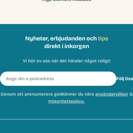
Nyheter, erbjudanden och
tips
direkt i inkorgen
Vi hör av oss när det händer något roligt!
E-
Följ Oss
post
Genom att prenumerera godkänner du våra
användarvillkor
&
Integritetspolicy.