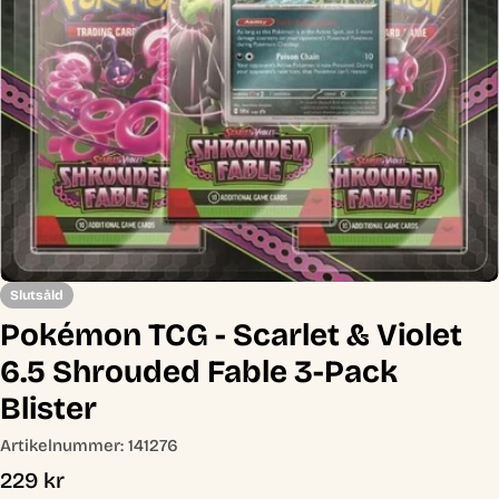
Öppna media 0 i modal
Slutsåld
Pokémon TCG - Scarlet & Violet
6.5 Shrouded Fable 3-Pack
Blister
Artikelnummer:
141276
Ordinarie
229 kr