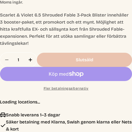
pris
Moms ingår.
Scarlet & Violet 6.5 Shrouded Fable 3-Pack Blister innehåller
3 booster-paket, ett promokort och ett mynt. Möjlighet att
hitta kraftfulla EX- och sällsynta kort från Shrouded Fable-
expansionen. Perfekt för att utöka samlingar eller förbättra
tävlingslekar!
Antal
Slutsåld
Minska Antal För Pokémon
Öka Antal För 
Fler betalningsalternativ
Loading locations...
Snabb leverans 1–3 dagar
Säker betalning med Klarna, Swish genom klarna eller Nets
& kort