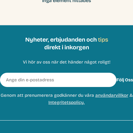
Inga element hittades
Nyheter, erbjudanden och
tips
direkt i inkorgen
Vi hör av oss när det händer något roligt!
E-
Följ Oss
post
Genom att prenumerera godkänner du våra
användarvillkor
&
Integritetspolicy.