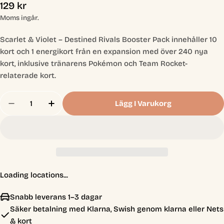
Ordinarie
129 kr
pris
Moms ingår.
Scarlet & Violet – Destined Rivals Booster Pack innehåller 10
kort och 1 energikort från en expansion med över 240 nya
kort, inklusive tränarens Pokémon och Team Rocket-
relaterade kort.
Antal
Lägg I Varukorg
Minska Antal För Pokémon TCG - Scarlet &amp; Vi
Öka Antal För Pokémon TCG - Scarlet &a
Loading locations...
Snabb leverans 1–3 dagar
Säker betalning med Klarna, Swish genom klarna eller Nets
& kort