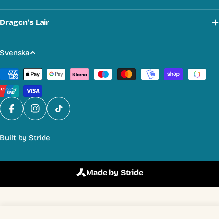
Dragon's Lair
S
Svenska
p
Betalmetoder
r
å
k
Facebook
Instagram
TikTok
Built by
Stride
Made by Stride