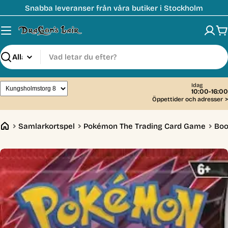
Hoppa
Snabba leveranser från våra butiker i Stockholm
till
innehåll
V
Sök
Idag
10:00-16:00
Öppettider och adresser
>
Samlarkortspel
Pokémon The Trading Card Game
Boo