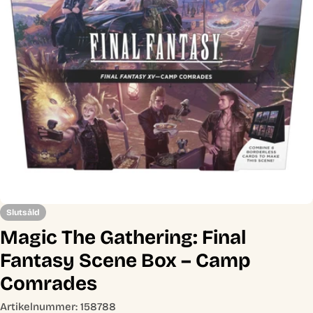
Öppna media 0 i modal
Slutsåld
Magic The Gathering: Final
Fantasy Scene Box – Camp
Comrades
Artikelnummer:
158788