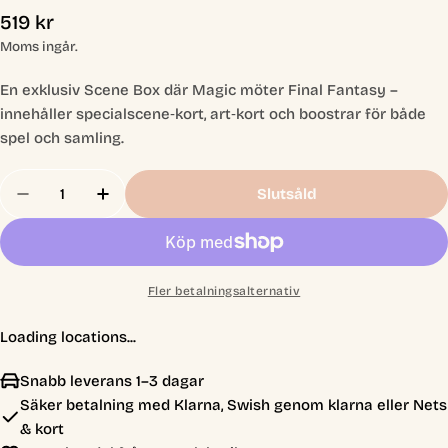
Ordinarie
519 kr
pris
Moms ingår.
En exklusiv Scene Box där Magic möter Final Fantasy –
innehåller specialscene‑kort, art‑kort och boostrar för både
spel och samling.
Antal
Slutsåld
Minska Antal För Magic The Gathering: Final F
Öka Antal För Magic The Gathering: Fi
Fler betalningsalternativ
Loading locations...
Snabb leverans 1–3 dagar
Säker betalning med Klarna, Swish genom klarna eller Nets
& kort