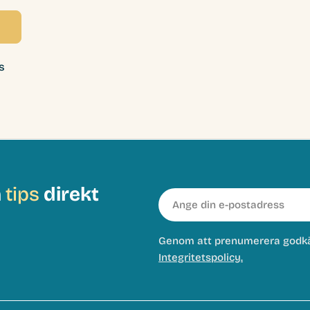
s
h
tips
direkt
E-
post
Genom att prenumerera godk
Integritetspolicy.