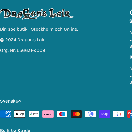
S
Din spelbutik i Stockholm och Online.
M
L
© 2024 Dragon's Lair
S
Org. Nr: 556631-9009
K
M
L
S
S
Svenska
p
Betalmetoder
r
Built by
Stride