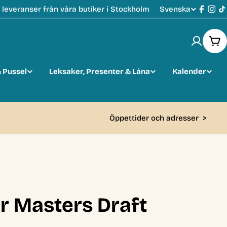
Svenska
leveranser från våra butiker i Stockholm
S
Faceb
Ins
T
p
Var
r
 Pussel
Leksaker, Presenter & Låna
Kalender
å
k
Öppettider och adresser
>
 Masters Draft