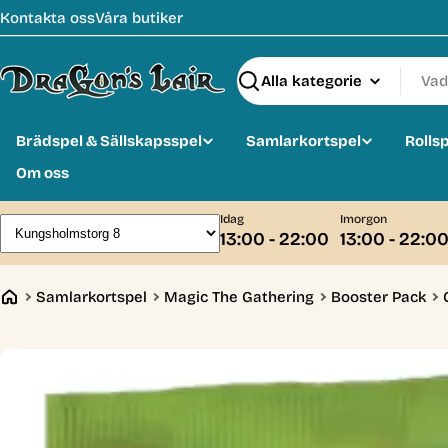
Hoppa
Kontakta oss
Våra butiker
till
innehåll
Sök
Brädspel & Sällskapsspel
Samlarkortspel
Rolls
Om oss
Idag
Imorgon
13:00 - 22:00
13:00 - 22:0
Samlarkortspel
Magic The Gathering
Booster Pack