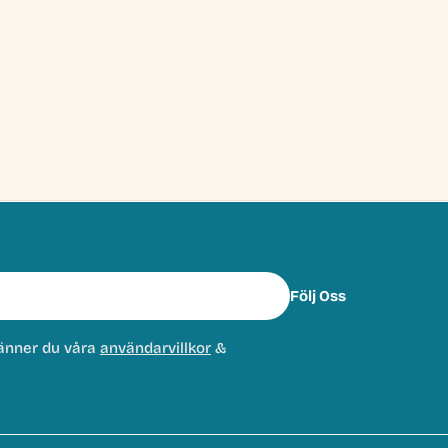
Följ Oss
änner du våra
användarvillkor
&