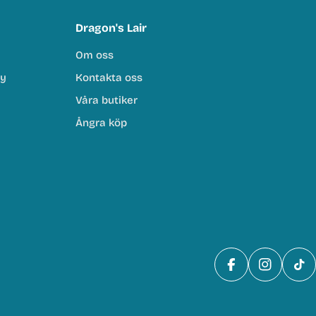
Dragon's Lair
Om oss
cy
Kontakta oss
Våra butiker
Ångra köp
Facebook
Instagra
Tik