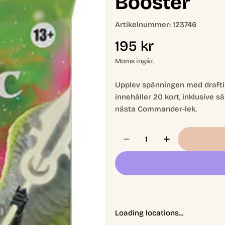
Booster
Artikelnummer:
123746
Ordinarie
195 kr
pris
Moms ingår.
Upplev spänningen med draft
innehåller 20 kort, inklusive sä
nästa Commander-lek.
Antal
Minska Antal För Com
Öka Antal Fö
Loading locations...