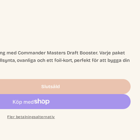
ing med Commander Masters Draft Booster. Varje paket
llsynta, ovanliga och ett foil-kort, perfekt för att bygga din
Slutsåld
mander Masters Draft Booster
r Commander Masters Draft Booster
Fler betalningsalternativ