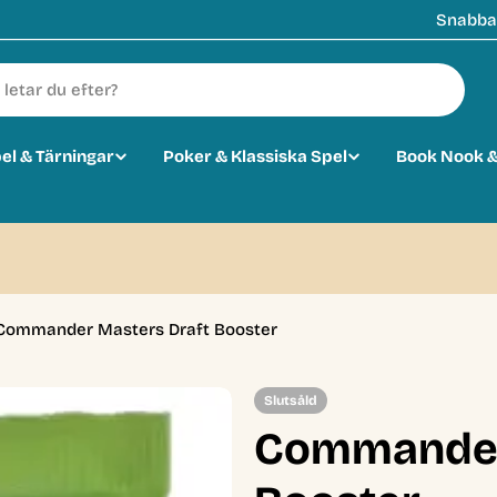
Snabba 
pel & Tärningar
Poker & Klassiska Spel
Book Nook &
0
Commander Masters Draft Booster
Slutsåld
Commander