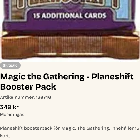
Slutsåld
Magic the Gathering - Planeshift
Booster Pack
Artikelnummer:
136746
Ordinarie
349 kr
pris
Moms ingår.
Planeshift boosterpack för Magic: The Gathering. Innehåller 15
kort.