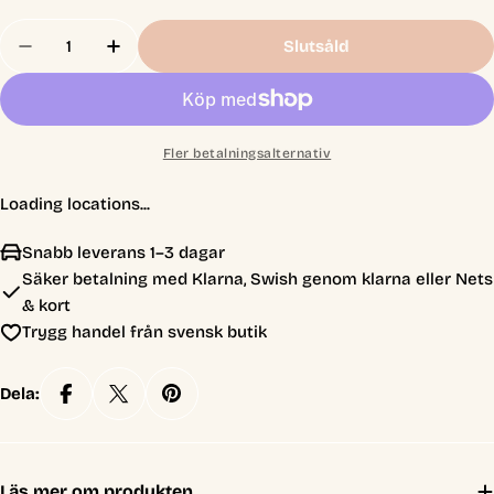
Antal
Slutsåld
Minska Antal För Magic The Gathering - Planeshi
Öka Antal För Magic The Gathering - Pl
Fler betalningsalternativ
Loading locations...
Snabb leverans 1–3 dagar
Säker betalning med Klarna, Swish genom klarna eller Nets
& kort
Trygg handel från svensk butik
Dela:
Läs mer om produkten