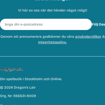
Vi hör av oss när det händer något roligt!
E-
Följ Oss
post
Genom att prenumerera godkänner du våra
användarvillkor
&
Integritetspolicy.
Din spelbutik i Stockholm och Online.
© 2024 Dragon's Lair
Org. Nr: 556631-9009