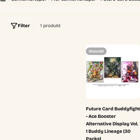
l
e
Filter
1 produkt
c
Slutsåld
t
i
o
n
Future Card Buddyfight
:
- Ace Booster
Alternative Display Vol.
1 Buddy Lineage (30
Packs)