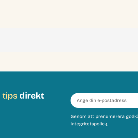
h
tips
direkt
E-
post
Genom att prenumerera godk
Integritetspolicy.