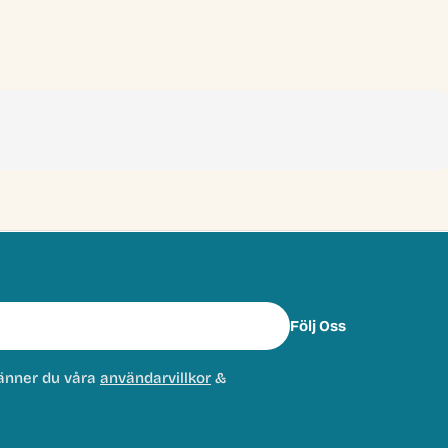
Följ Oss
änner du våra
användarvillkor
&