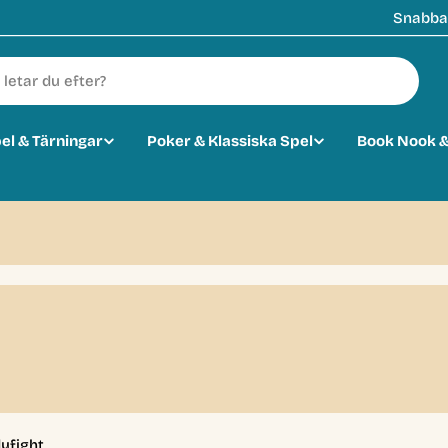
Snabba 
pel & Tärningar
Poker & Klassiska Spel
Book Nook &
0
yfight