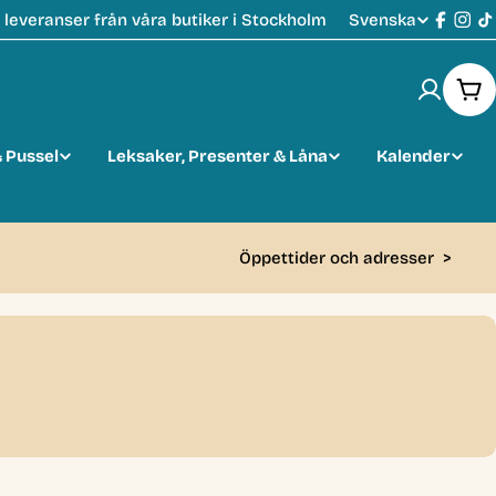
Svenska
leveranser från våra butiker i Stockholm
S
Faceb
Ins
T
p
Var
r
 Pussel
Leksaker, Presenter & Låna
Kalender
å
k
Öppettider och adresser
>