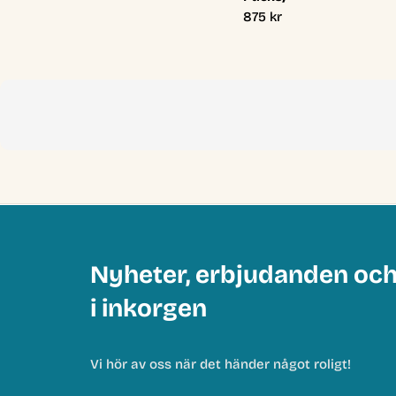
Ordinarie
875 kr
pris
Nyheter, erbjudanden oc
i inkorgen
Vi hör av oss när det händer något roligt!