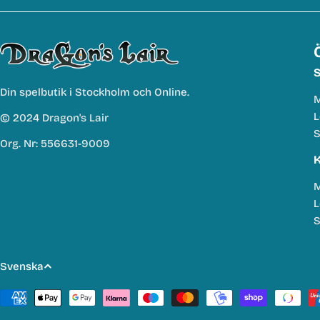
S
Din spelbutik i Stockholm och Online.
M
L
© 2024 Dragon's Lair
S
Org. Nr: 556631-9009
K
M
L
S
S
Svenska
p
Betalmetoder