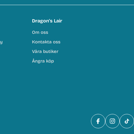
Dragon's Lair
Om oss
cy
Kontakta oss
Våra butiker
Ångra köp
Facebook
Instagra
Tik