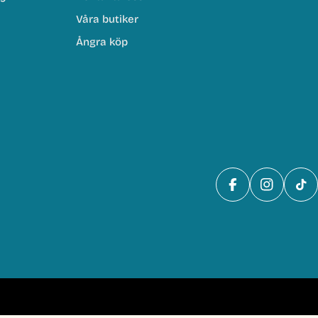
Våra butiker
Ångra köp
Facebook
Instagra
Tik