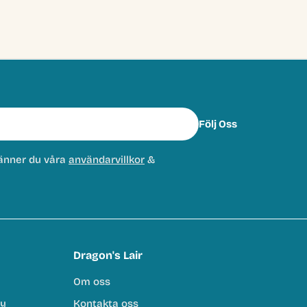
Följ Oss
änner du våra
användarvillkor
&
Dragon's Lair
Om oss
cy
Kontakta oss