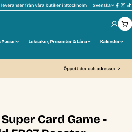
Svenska
leveranser från våra butiker i Stockholm
S
Faceb
Ins
T
p
Var
r
 Pussel
Leksaker, Presenter & Låna
Kalender
å
k
Öppettider och adresser
>
l Super Card Game -