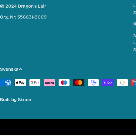
L
© 2024 Dragon's Lair
S
Org. Nr: 556631-9009
K
M
L
S
S
Svenska
p
Betalmetoder
r
Built by
Stride
å
k