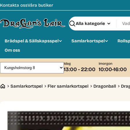
Hoppa
Kontakta oss
Våra butiker
till
innehåll
Sök
Brädspel & Sällskapsspel
Samlarkortspel
Rolls
Om oss
Idag
Imorgon
13:00 - 22:00
10:00-16:00
Samlarkortspel
Fler samlarkortspel
Dragonball
Drag