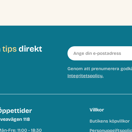
h
tips
direkt
E-
post
Genom att prenumerera godk
Integritetspolicy.
Öppettider
Villkor
veavägen 118
Butikens köpvillkor
ån-Fre: 11:00 - 18:30
Personuppgiftspoli