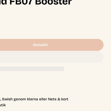
ld FB07 Booster
Slutsåld
on Ball Super Card Game - Fusion World FB07 Boost
r Dragon Ball Super Card Game - Fusion World FB07
, Swish genom klarna eller Nets & kort
utik