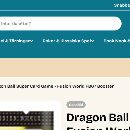
Snabba 
pel & Tärningar
Poker & Klassiska Spel
Book Nook &
on Ball Super Card Game - Fusion World FB07 Booster
Slutsåld
Dragon Bal