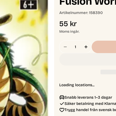
Fusion Wor
Artikelnummer:
158390
Ordinarie
55 kr
pris
Moms ingår.
Antal
Minska Antal För Drag
Öka Antal Fö
Loading locations...
Snabb leverans 1–3 dagar
Säker betalning med Klarna
Trygg handel från svensk b