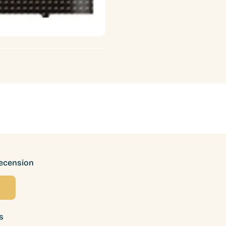
recension
s