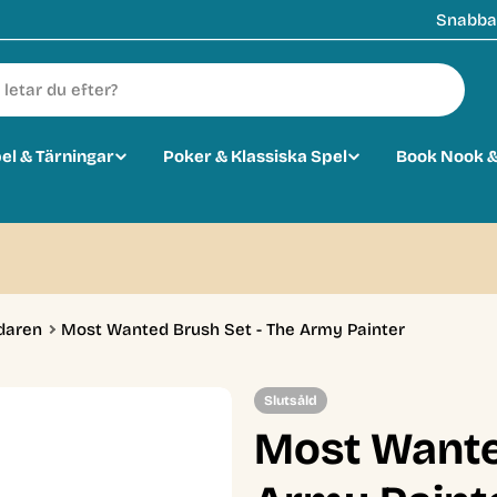
Snabba 
pel & Tärningar
Poker & Klassiska Spel
Book Nook &
edaren
Most Wanted Brush Set - The Army Painter
Slutsåld
Most Wante