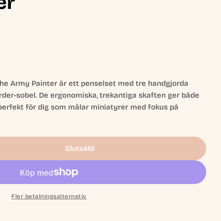
er
he Army Painter är ett penselset med tre handgjorda
arder-sobel. De ergonomiska, trekantiga skaften ger både
perfekt för dig som målar miniatyrer med fokus på
Slutsåld
 Wanted Brush Set - The Army Painter
r Most Wanted Brush Set - The Army Painter
Fler betalningsalternativ