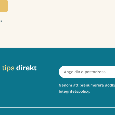
s
h
tips
direkt
E-
post
Genom att prenumerera godk
Integritetspolicy.