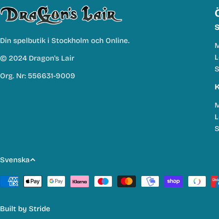
S
Din spelbutik i Stockholm och Online.
M
L
© 2024 Dragon's Lair
S
Org. Nr: 556631-9009
K
M
L
S
S
Svenska
p
Betalmetoder
r
Built by
Stride