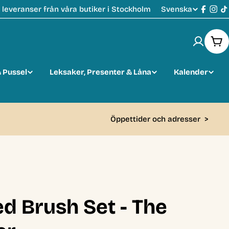
Svenska
leveranser från våra butiker i Stockholm
S
Faceb
Ins
T
p
Var
r
 Pussel
Leksaker, Presenter & Låna
Kalender
å
k
Öppettider och adresser
>
d Brush Set - The