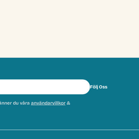
Följ Oss
änner du våra
användarvillkor
&