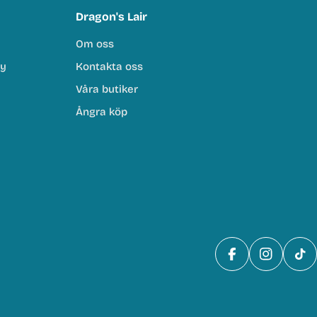
Dragon's Lair
Om oss
cy
Kontakta oss
Våra butiker
Ångra köp
Facebook
Instagra
Tik