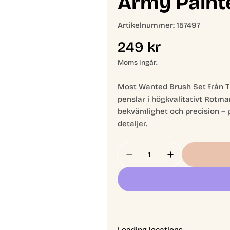
Army Paint
Artikelnummer:
157497
Ordinarie
249 kr
pris
Moms ingår.
Most Wanted Brush Set från T
penslar i högkvalitativt Rotm
bekvämlighet och precision – 
detaljer.
Antal
Minska Antal För Most
Öka Antal Fö