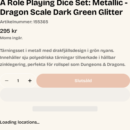
A Role Playing Dice Set: Metallic -
Dragon Scale Dark Green Glitter
Artikelnummer:
155365
Ordinarie
295 kr
pris
Moms ingår.
Tärningsset i metall med drakfjällsdesign i grön nyans.
Innehåller sju polyedriska tärningar tillverkade i hållbar
zinklegering, perfekta för rollspel som Dungeons & Dragons.
Antal
Slutsåld
Minska Antal För A Role Playing Dice Set: Metalli
Öka Antal För A Role Playing Dice Set: M
Loading locations...