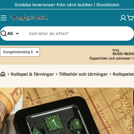
Hoppa
Snabba leveranser från våra butiker i Stockholm
till
innehåll
V
Sök
Idag
10:00-16:00
Öppettider och adresser
>
Rollspel & Tärningar
Tillbehör och tärningar
Rollspelst