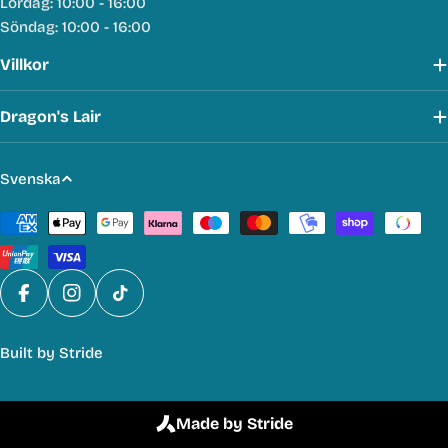
Lördag: 10:00 - 16:00
Söndag: 10:00 - 16:00
Villkor
Dragon's Lair
S
Svenska
p
Betalmetoder
r
å
k
Facebook
Instagram
TikTok
Built by
Stride
Made by Stride