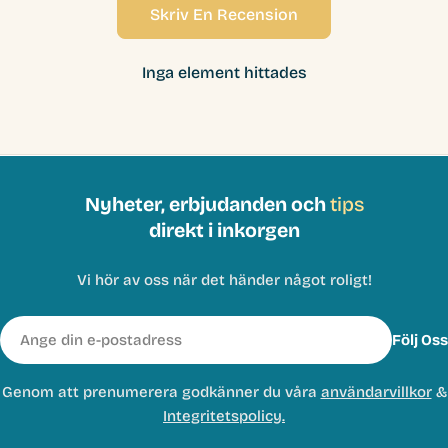
Skriv En Recension
Inga element hittades
Nyheter, erbjudanden och
tips
direkt i inkorgen
Vi hör av oss när det händer något roligt!
E-
Följ Oss
post
Genom att prenumerera godkänner du våra
användarvillkor
&
Integritetspolicy.