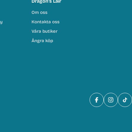
Dragon's Lair
Om oss
cy
Kontakta oss
Våra butiker
Ångra köp
Facebook
Instagra
Tik