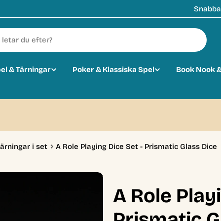
Snabba 
pel & Tärningar
Poker & Klassiska Spel
Book Nook &
0
ärningar i set
A Role Playing Dice Set - Prismatic Glass Dice
A Role Playi
Prismatic G