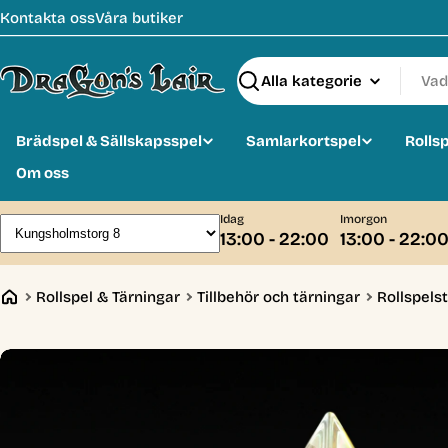
Hoppa
Kontakta oss
Våra butiker
till
innehåll
Sök
Brädspel & Sällskapsspel
Samlarkortspel
Rolls
Om oss
Idag
Imorgon
13:00 - 22:00
13:00 - 22:0
Rollspel & Tärningar
Tillbehör och tärningar
Rollspelst