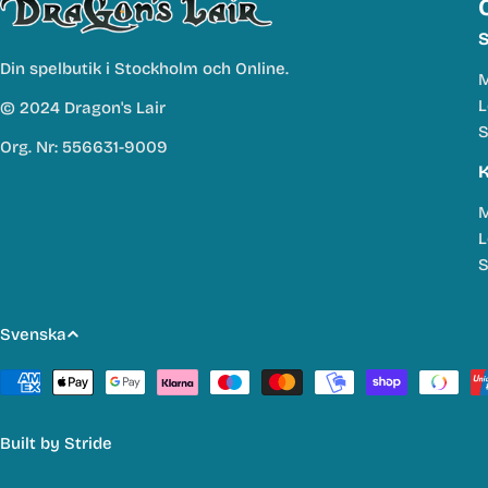
S
Din spelbutik i Stockholm och Online.
M
L
© 2024 Dragon's Lair
S
Org. Nr: 556631-9009
K
M
L
S
S
Svenska
p
Betalmetoder
r
Built by
Stride
å