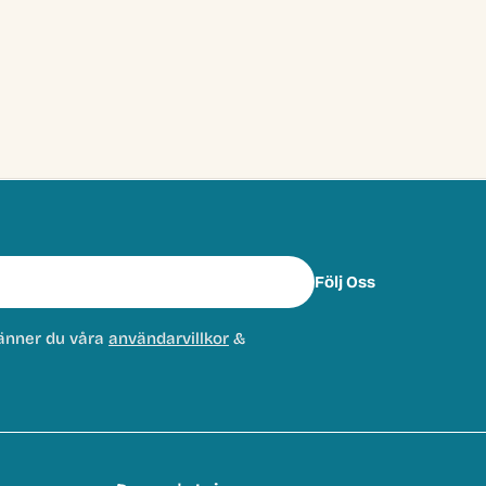
Följ Oss
änner du våra
användarvillkor
&