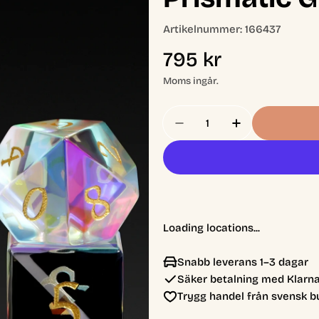
Artikelnummer:
166437
Ordinarie
795 kr
pris
Moms ingår.
Antal
Minska Antal För A Rol
Öka Antal För
Loading locations...
Snabb leverans 1–3 dagar
Säker betalning med Klarna
Trygg handel från svensk b