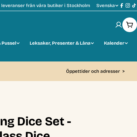
Svenska
leveranser från våra butiker i Stockholm
S
Faceb
Ins
T
p
Var
r
 Pussel
Leksaker, Presenter & Låna
Kalender
å
k
Öppettider och adresser
>
ng Dice Set -
lass Dice