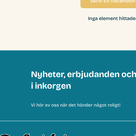
Skriv En Recension
Inga element hittade
Nyheter, erbjudanden oc
i inkorgen
Vi hör av oss när det händer något roligt!