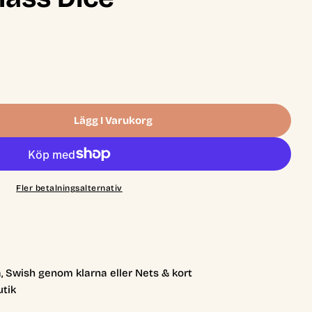
Lägg I Varukorg
e Playing Dice Set - Prismatic Glass Dice
 A Role Playing Dice Set - Prismatic Glass Dice
Fler betalningsalternativ
, Swish genom klarna eller Nets & kort
utik