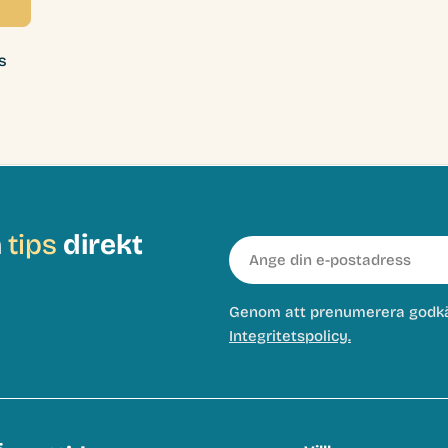
s
h
tips
direkt
E-
post
Genom att prenumerera godk
Integritetspolicy.