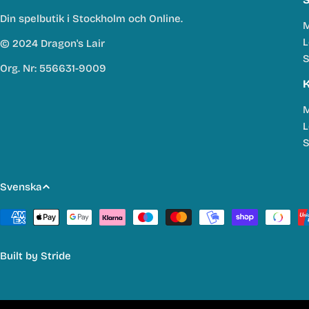
Din spelbutik i Stockholm och Online.
M
L
© 2024 Dragon's Lair
S
Org. Nr: 556631-9009
K
M
L
S
S
Svenska
p
Betalmetoder
r
Built by
Stride
å
k