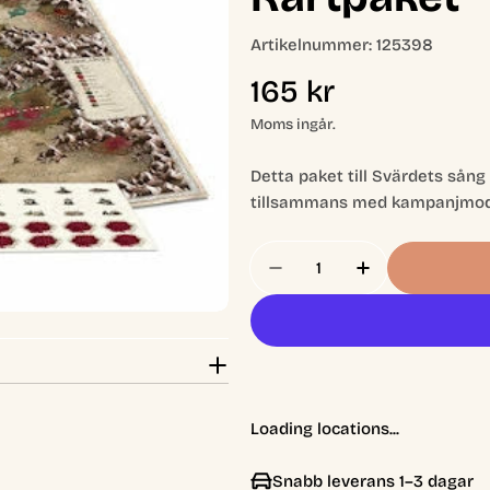
Artikelnummer:
125398
Ordinarie
165 kr
pris
Moms ingår.
Detta paket till Svärdets sån
tillsammans med kampanjmodul
Antal
Minska Antal För Svär
Öka Antal Fö
Loading locations...
Snabb leverans 1–3 dagar