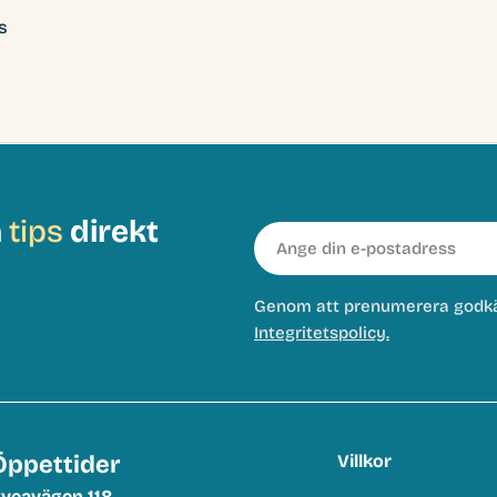
s
h
tips
direkt
E-
post
Genom att prenumerera godk
Integritetspolicy.
Öppettider
Villkor
veavägen 118