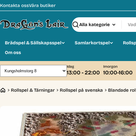
Hoppa
Kontakta oss
Våra butiker
till
innehåll
Sök
Brädspel & Sällskapsspel
Samlarkortspel
Rolls
Om oss
Idag
Imorgon
13:00 - 22:00
10:00-16:00
Rollspel & Tärningar
Rollspel på svenska
Blandade rol