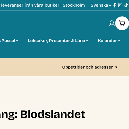
Svenska
leveranser från våra butiker i Stockholm
S
Faceb
Ins
T
p
Var
r
 Pussel
Leksaker, Presenter & Låna
Kalender
å
k
Öppettider och adresser
>
ng: Blodslandet