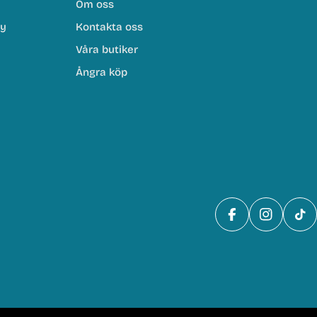
Om oss
cy
Kontakta oss
Våra butiker
Ångra köp
Facebook
Instagra
Tik