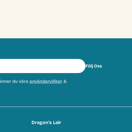
Följ Oss
änner du våra
användarvillkor
&
Dragon's Lair