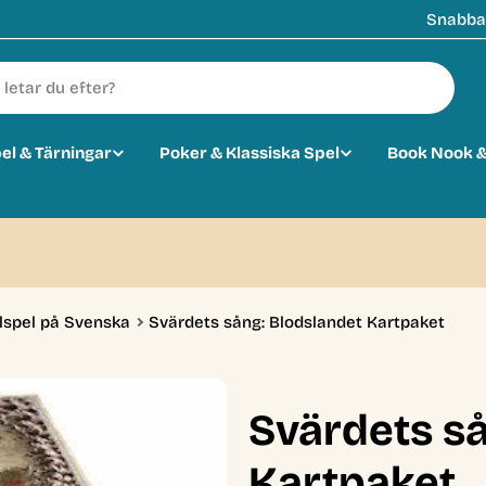
Snabba 
pel & Tärningar
Poker & Klassiska Spel
Book Nook &
lspel på Svenska
Svärdets sång: Blodslandet Kartpaket
Svärdets så
Kartpaket