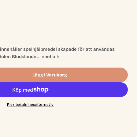
g innehåller spelhjälpmedel skapade för att användas
en Blodslandet. Innehåll:
Lägg I Varukorg
dets Sång: Blodslandet Kartpaket
r Svärdets Sång: Blodslandet Kartpaket
Fler betalningsalternativ