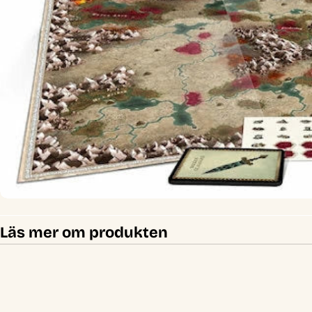
Öppna media 0 i modal
Läs mer om produkten