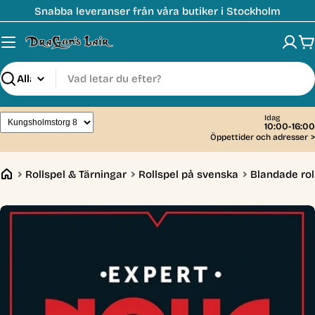
Hoppa
Snabba leveranser från våra butiker i Stockholm
till
innehåll
V
Sök
Idag
10:00-16:00
Öppettider och adresser
>
Rollspel & Tärningar
Rollspel på svenska
Blandade rol