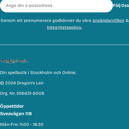
E-
Följ Oss
post
Genom att prenumerera godkänner du våra
användarvillkor
&
Integritetspolicy.
Din spelbutik i Stockholm och Online.
© 2024 Dragon's Lair
Org. Nr: 556631-9009
Öppettider
Sveavägen 118
Mån-Fre: 11:00 - 18:30