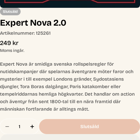
Slutsåld
Expert Nova 2.0
Artikelnummer:
125261
Ordinarie
249 kr
pris
Moms ingår.
Expert Nova är smidiga svenska rollspelsregler för
nutidskampanjer där spelarnas äventyrare möter faror och
mysterier i till exempel Londons gränder, Sydostasiens
djungler, Tora Boras dalgångar, Paris katakomber eller
tempelriddarnas hemliga högkvarter. Det handlar om action
och äventyr från sent 1800-tal till en nära framtid där
människan fortfarande är alltings mått.
Antal
Slutsåld
Minska Antal För Expert Nova 2.0
Öka Antal För Expert Nova 2.0