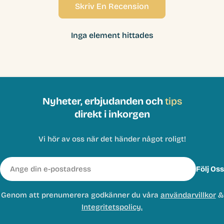
Skriv En Recension
Inga element hittades
Nyheter, erbjudanden och
tips
direkt i inkorgen
Vi hör av oss när det händer något roligt!
E-
Följ Oss
post
Genom att prenumerera godkänner du våra
användarvillkor
&
Integritetspolicy.