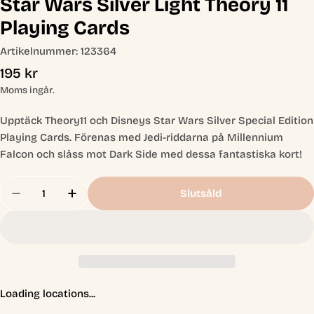
Star Wars Silver Light Theory 11
Playing Cards
Artikelnummer:
123364
Ordinarie
195 kr
pris
Moms ingår.
Upptäck Theory11 och Disneys Star Wars Silver Special Edition
Playing Cards. Förenas med Jedi-riddarna på Millennium
Falcon och slåss mot Dark Side med dessa fantastiska kort!
Antal
Slutsåld
Minska Antal För Star Wars Silver Light Theory 1
Öka Antal För Star Wars Silver Light The
Loading locations...