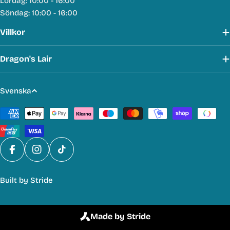
Lördag: 10:00 - 16:00
Söndag: 10:00 - 16:00
Villkor
Dragon's Lair
S
Svenska
p
Betalmetoder
r
å
k
Facebook
Instagram
TikTok
Built by
Stride
Made by Stride